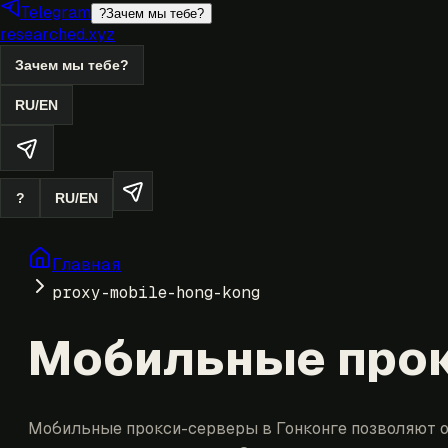
Telegram
?
Зачем мы тебе?
researched.xyz
Зачем мы тебе?
RU
/
EN
?
RU
/
EN
Главная
proxy-mobile-hong-kong
Мобильные прок
Мобильные прокси-серверы в Гонконге позволяют о