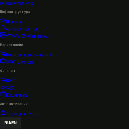
researched
.xyz
Инфраструктура
Прокси
Антидетекты
VPS/VDS Серверы
Маркетплейс
Магазины аккаунтов
OTC Маркет
Финансы
DEX
CEX
Кошельки
Автоматизация
Трейдинг боты
RU
/
EN