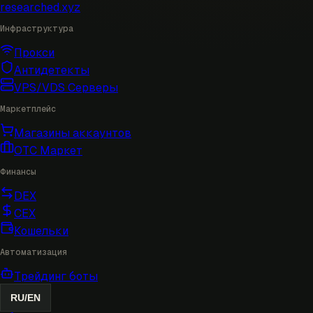
researched
.xyz
Инфраструктура
Прокси
Антидетекты
VPS/VDS Серверы
Маркетплейс
Магазины аккаунтов
OTC Маркет
Финансы
DEX
CEX
Кошельки
Автоматизация
Трейдинг боты
RU
/
EN