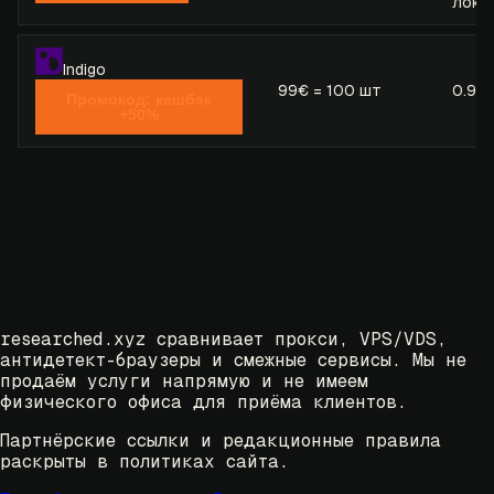
лока
Indigo
99€ = 100 шт
0.99
Промокод: кешбэк
+50%
researched.xyz сравнивает прокси, VPS/VDS,
антидетект-браузеры и смежные сервисы. Мы не
продаём услуги напрямую и не имеем
физического офиса для приёма клиентов.
Партнёрские ссылки и редакционные правила
раскрыты в политиках сайта.