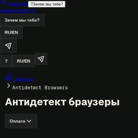
Telegram
?
Зачем мы тебе?
researched.xyz
Зачем мы тебе?
RU
/
EN
?
RU
/
EN
Главная
Antidetect Browsers
Антидетект браузеры
Оплата