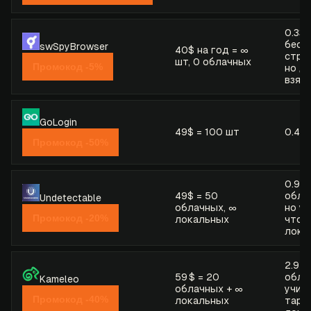
0.33$
беск
swSpyBrowser
40$ на год = ∞
стре
шт, 0 облачных
Промокод -5%
но д
взяли
GoLogin
49$ = 100 шт
0.49
Промокод -50%
0.98$
49$ = 50
обла
Undetectable
облачных, ∞
но у
Промокод -20%
локальных
что 
лока
2.95 
59 $ = 20
обла
Kameleo
облачных + ∞
учит
Промокод -40%
локальных
тари