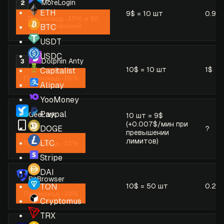
MoreLogin
2
ETH
9$ = 10 шт
0.9$
Промокод -15% и 50
профилей
BTC
USDT
USDC
Dolphin Anty
3
10$ = 10 шт
1$
Capitalist
Промокод -20%
Alipay
YooMoney
Paypal
GeeLark
10 шт = 9$
(+0.007$/мин при
DOGE
?
превышении
лимитов)
LTC
Промокод -25%
Stripe
DAI
BitBrowser
10$ = 50 шт
0.2$
TON
Промокод -10%
Cryptomus
TRX