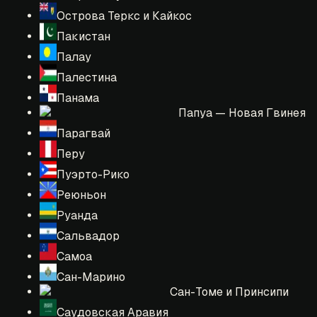
Острова Теркс и Кайкос
Пакистан
Палау
Палестина
Панама
Папуа — Новая Гвинея
Парагвай
Перу
Пуэрто-Рико
Реюньон
Руанда
Сальвадор
Самоа
Сан-Марино
Сан-Томе и Принсипи
Саудовская Аравия