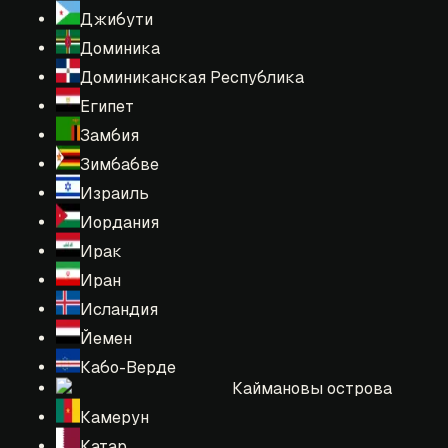
Джибути
Доминика
Доминиканская Республика
Египет
Замбия
Зимбабве
Израиль
Иордания
Ирак
Иран
Исландия
Йемен
Кабо-Верде
Каймановы острова
Камерун
Катар