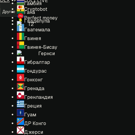
DEX
LOLZ.LIVE
Гамбия
Cryptobot
Гана
Другое
Perfect money
Гваделупа
T2
Гватемала
Гвинея
Гвинея-Бисау
Гернси
Гибралтар
Гондурас
Гонконг
Гренада
Гренландия
Греция
Гуам
ДР Конго
Джерси