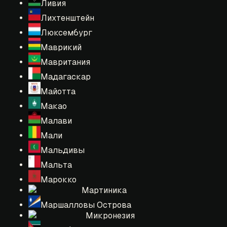
Ливия
Лихтенштейн
Люксембург
Маврикий
Мавритания
Мадагаскар
Майотта
Макао
Малави
Мали
Мальдивы
Мальта
Марокко
Мартиника
Маршалловы Острова
Микронезия