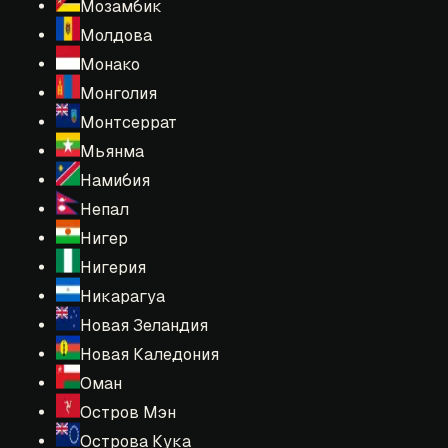
Мозамбик
Молдова
Монако
Монголия
Монтсеррат
Мьянма
Намибия
Непал
Нигер
Нигерия
Никарагуа
Новая Зеландия
Новая Каледония
Оман
Остров Мэн
Острова Кука