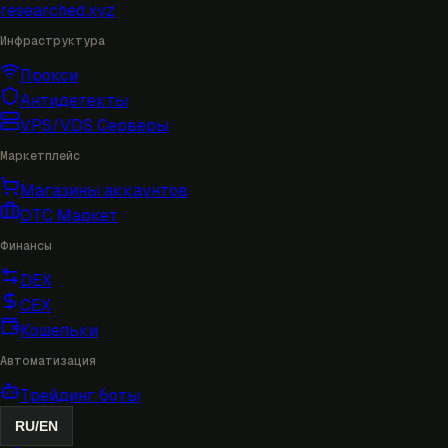
researched
.xyz
Инфраструктура
Прокси
Антидетекты
VPS/VDS Серверы
Маркетплейс
Магазины аккаунтов
OTC Маркет
Финансы
DEX
CEX
Кошельки
Автоматизация
Трейдинг боты
RU
/
EN