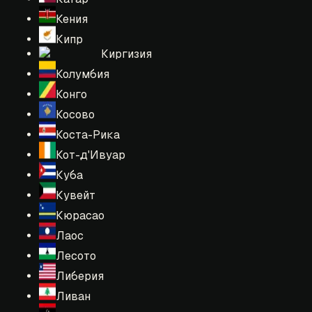
Кения
Кипр
Киргизия
Колумбия
Конго
Косово
Коста-Рика
Кот-д'Ивуар
Куба
Кувейт
Кюрасао
Лаос
Лесото
Либерия
Ливан