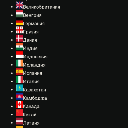
Великобритания
Венгрия
Германия
Грузия
Дания
Индия
Индонезия
Ирландия
Испания
Италия
Казахстан
Камбоджа
Канада
Китай
Латвия