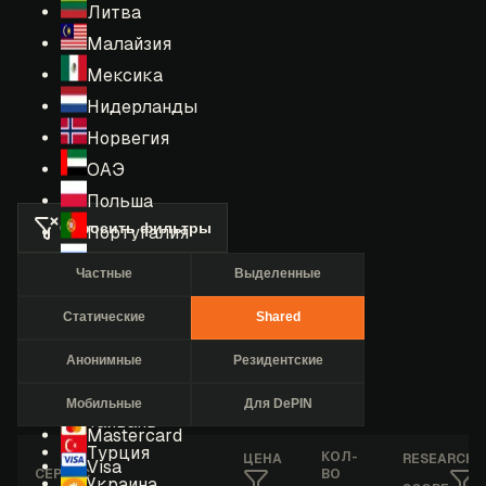
Литва
Малайзия
Мексика
Нидерланды
Норвегия
ОАЭ
Польша
Сбросить фильтры
Португалия
Россия
Частные
Выделенные
Румыния
Статические
Shared
США
Сингапур
Анонимные
Резидентские
Таиланд
Мобильные
Для DePIN
Тайвань
Mastercard
Турция
КОЛ-
ЦЕНА
RESEARCHE
Visa
СЕРВИС
ВО
Украина