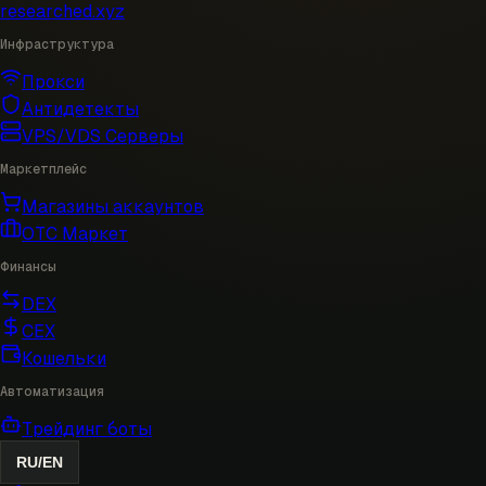
researched
.xyz
Инфраструктура
Прокси
Антидетекты
VPS/VDS Серверы
Маркетплейс
Магазины аккаунтов
OTC Маркет
Финансы
DEX
CEX
Кошельки
Автоматизация
Трейдинг боты
RU
/
EN