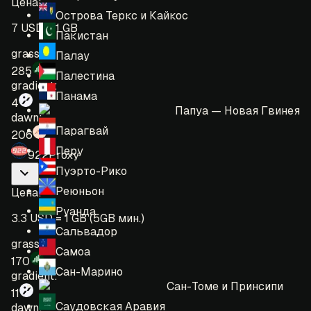
Цена
:
Острова Теркс и Кайкос
7 USD = 1 GB
Пакистан
grass:
Палау
285
Палестина
gradient:
Панама
4
Папуа — Новая Гвинея
dawn:
Парагвай
206
Перу
922Proxy
Пуэрто-Рико
Реюньон
Цена
:
Руанда
3.3 USD = 1 GB (5GB мин.)
Сальвадор
grass:
Самоа
170
Сан-Марино
gradient:
Сан-Томе и Принсипи
11
Саудовская Аравия
dawn: