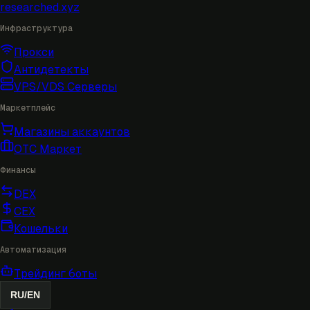
researched
.xyz
Инфраструктура
Прокси
Антидетекты
VPS/VDS Серверы
Маркетплейс
Магазины аккаунтов
OTC Маркет
Финансы
DEX
CEX
Кошельки
Автоматизация
Трейдинг боты
RU
/
EN