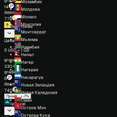
gradient:
Мозамбик
14
Молдова
dawn:
Монако
779
Монголия
BeeProxies
Монтсеррат
Мьянма
Цена
:
Намибия
5 USD = 1 GB
Непал
grass:
Нигер
330
Нигерия
gradient:
Никарагуа
6
dawn:
Новая Зеландия
740
Новая Каледония
Промокод -7%
Оман
IpRoyal
Остров Мэн
Острова Кука