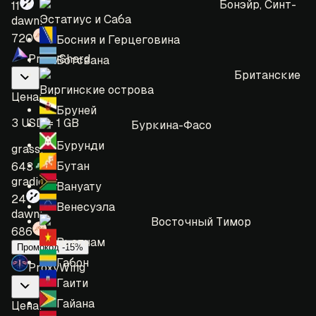
Бонэйр, Синт-
11
Эстатиус и Саба
dawn:
720
Босния и Герцеговина
ProxyShard
Ботсвана
Британские
Виргинские острова
Цена
:
Бруней
3 USD = 1 GB
Буркина-Фасо
Бурунди
grass:
Бутан
643
gradient:
Вануату
24
Венесуэла
dawn:
Восточный Тимор
686
Вьетнам
Промокод -15%
Габон
ProxyWing
Гаити
Гайана
Цена
: