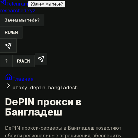
Telegram
?
Зачем мы тебе?
researched.xyz
Зачем мы тебе?
RU
/
EN
?
RU
/
EN
Главная
proxy-depin-bangladesh
DePIN прокси в
Бангладеш
DePIN прокси-серверы в Бангладеш позволяют
обойти региональные ограничения, обеспечить