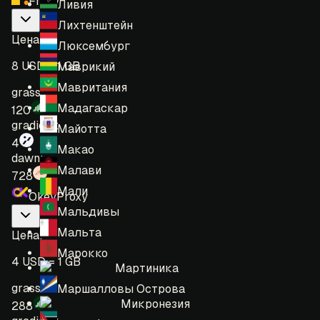
Froxy
Ливия
Лихтенштейн
Цена
:
Люксембург
8 USD = 1 GB
Маврикий
Мавритания
grass:
Мадагаскар
120
gradient:
Майотта
4
Макао
dawn:
Малави
728
Мали
OkeyProxy
Мальдивы
Мальта
Цена
:
Марокко
4 USD = 1 GB
Мартиника
grass:
Маршалловы Острова
Микронезия
288