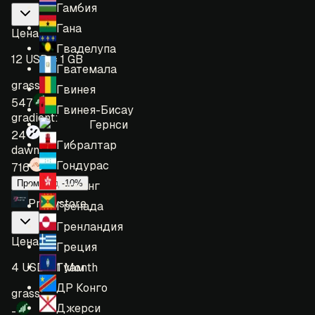
Гамбия
Гана
Цена
:
Гваделупа
12 USD = 1 GB
Гватемала
grass:
Гвинея
547
Гвинея-Бисау
gradient:
Гернси
24
Гибралтар
dawn:
Гондурас
716
Промокод -10%
Гонконг
Proxystore
Гренада
Гренландия
Цена
:
Греция
Гуам
4 USD = 1 Month
ДР Конго
grass:
Джерси
-