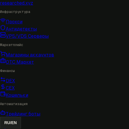
researched
.xyz
Инфраструктура
Прокси
Антидетекты
VPS/VDS Серверы
Маркетплейс
Магазины аккаунтов
OTC Маркет
Финансы
DEX
CEX
Кошельки
Автоматизация
Трейдинг боты
RU
/
EN