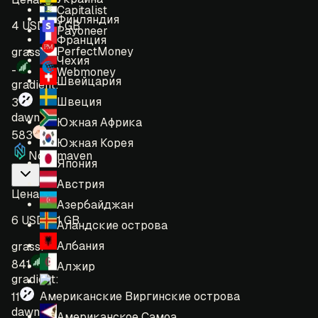
Capitalist
Финляндия
4 USD = 1 GB
Payoneer
Франция
PerfectMoney
grass:
Чехия
-
Webmoney
Швейцария
gradient:
Швеция
3
dawn:
Южная Африка
583
Южная Корея
Nodemaven
Япония
Австрия
Цена
:
Азербайджан
6 USD = 1 GB
Аландские острова
Албания
grass:
841
Алжир
gradient:
Американские Виргинские острова
11
dawn:
Американское Самоа