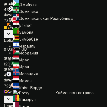
gradient:
Джибути
43
Доминика
dawn:
Доминиканская Республика
735
Египет
Froxy
Замбия
Зимбабве
Цена
:
Израиль
8 USD = 1 GB
Иордания
grass:
Ирак
120
Иран
gradient:
Исландия
4
dawn:
Йемен
728
Кабо-Верде
Каймановы острова
OkeyProxy
Камерун
Цена
:
Катар