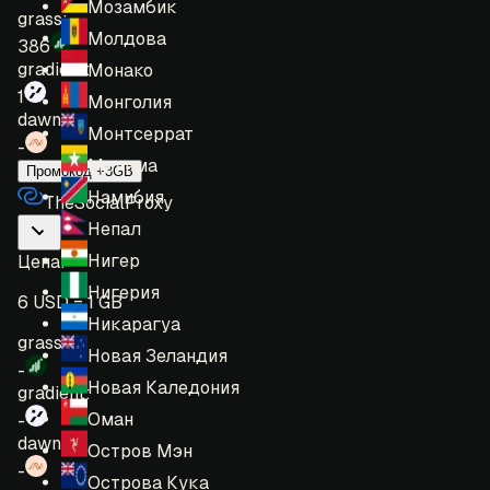
Мозамбик
grass:
Молдова
386
gradient:
Монако
1
Монголия
dawn:
Монтсеррат
-
Мьянма
Промокод +3GB
Намибия
TheSocialProxy
Непал
Нигер
Цена
:
Нигерия
6 USD = 1 GB
Никарагуа
grass:
Новая Зеландия
-
Новая Каледония
gradient:
Оман
-
dawn:
Остров Мэн
-
Острова Кука