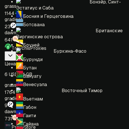
Бонэйр, Синт-
grass:
Эстатиус и Саба
1144
Босния и Герцеговина
gradient:
Ботсвана
23
Британские
dawn:
Виргинские острова
641
Бруней
TravchisProxies
Буркина-Фасо
Бурунди
Цена
:
Бутан
6 USD = 1 GB
Вануату
Венесуэла
grass:
Восточный Тимор
1764
gradient:
Вьетнам
9
Габон
dawn:
Гаити
731
Гайана
ProxyStore