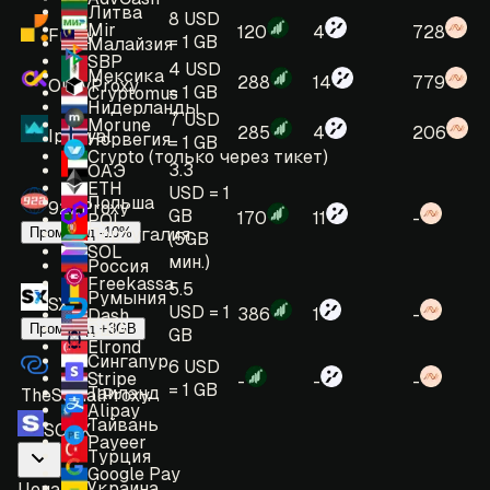
Литва
8 USD
Mir
120
4
728
Froxy
= 1 GB
Малайзия
SBP
4 USD
Мексика
288
14
779
OkeyProxy
= 1 GB
Cryptomus
Нидерланды
7 USD
Morune
285
4
206
IpRoyal
Норвегия
= 1 GB
Crypto (только через тикет)
3.3
ОАЭ
ETH
USD = 1
Польша
922Proxy
GB
170
11
-
POL
Португалия
Промокод -10%
(5GB
SOL
мин.)
Россия
Freekassa
5.5
Румыния
SX
USD = 1
386
1
-
Dash
США
Промокод +3GB
GB
Elrond
Сингапур
6 USD
Stripe
-
-
-
= 1 GB
Таиланд
TheSocialProxy
Alipay
Тайвань
SOAX
Payeer
Турция
Google Pay
Украина
Цена
: