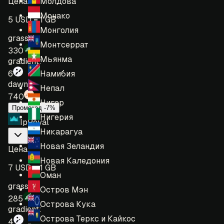
Молдова
Цена
:
Монако
5 USD = 1 GB
Монголия
grass:
Монтсеррат
330
Мьянма
gradient:
Намибия
6
dawn:
Непал
740
Нигер
Промокод -7%
Нигерия
IpRoyal
Никарагуа
Новая Зеландия
Цена
:
Новая Каледония
7 USD = 1 GB
Оман
grass:
Остров Мэн
285
Острова Кука
gradient:
Острова Теркс и Кайкос
4