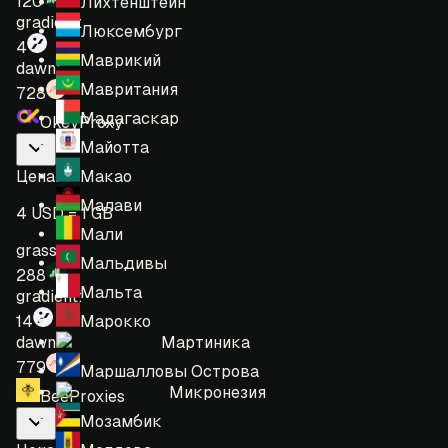
120
Лихтенштейн
gradient:
Люксембург
4
Маврикий
dawn:
Мавритания
728
Мадагаскар
OkeyProxy
Майотта
Макао
Цена
:
Малави
4 USD = 1 GB
Мали
grass:
Мальдивы
288
Мальта
gradient:
Марокко
14
Мартиника
dawn:
779
Маршалловы Острова
Микронезия
BeeProxies
Мозамбик