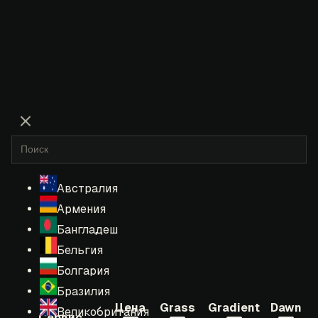
Австралия
Армения
Бангладеш
Бельгия
Болгария
Бразилия
Цена
Grass
Gradient
Dawn
Великобритания
Сервис