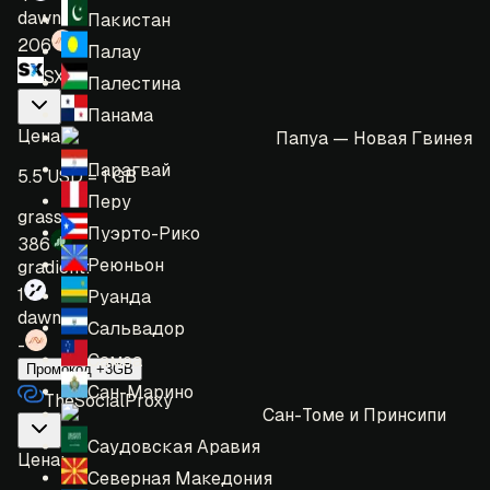
dawn:
Пакистан
206
Палау
SX
Палестина
Панама
Цена
:
Папуа — Новая Гвинея
Парагвай
5.5 USD = 1 GB
Перу
grass:
Пуэрто-Рико
386
Реюньон
gradient:
1
Руанда
dawn:
Сальвадор
-
Самоа
Промокод +3GB
Сан-Марино
TheSocialProxy
Сан-Томе и Принсипи
Саудовская Аравия
Цена
:
Северная Македония