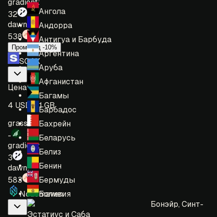
gradient:
Ангола
32
dawn:
Андорра
538
Антигуа и Барбуда
Промокод -10%
Аргентина
SOAX
Аруба
Афганистан
Цена
:
Багамы
4 USD = 1 GB
Барбадос
grass:
Бахрейн
-
Беларусь
gradient:
Белиз
3
Бенин
dawn:
Бермуды
583
Боливия
Nodemaven
Бонэйр, Синт-
Эстатиус и Саба