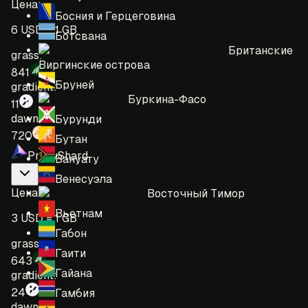
Цена
:
Босния и Герцеговина
6 USD = 1 GB
Ботсвана
Британские
grass:
Виргинские острова
841
Бруней
gradient:
Буркина-Фасо
11
dawn:
Бурунди
720
Бутан
ProxyShard
Вануату
Венесуэла
Цена
:
Восточный Тимор
Вьетнам
3 USD = 1 GB
Габон
grass:
Гаити
643
Гайана
gradient:
24
Гамбия
dawn: