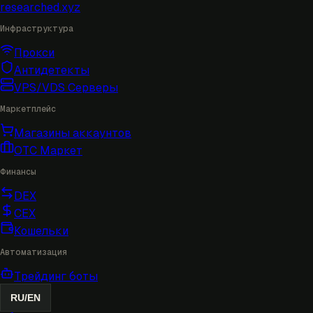
researched
.xyz
Инфраструктура
Прокси
Антидетекты
VPS/VDS Серверы
Маркетплейс
Магазины аккаунтов
OTC Маркет
Финансы
DEX
CEX
Кошельки
Автоматизация
Трейдинг боты
RU
/
EN