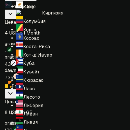
Proxystore
Кипр
Киргизия
Колумбия
Цена
:
Конго
4 USD = 1 Month
Косово
grass:
Коста-Рика
-
Кот-д'Ивуар
gradient:
Куба
43
dawn:
Кувейт
735
Кюрасао
Froxy
Лаос
Лесото
Цена
:
Либерия
8 USD = 1 GB
Ливан
Ливия
grass: