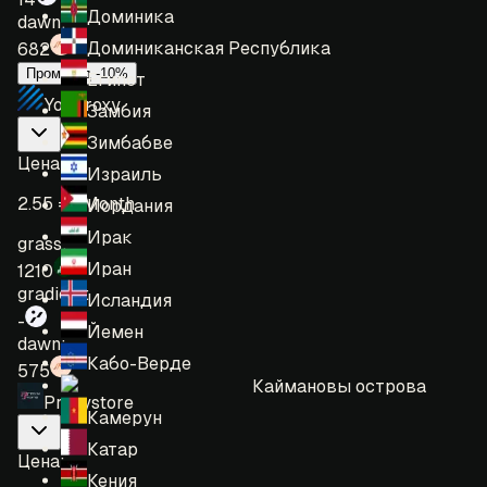
Доминика
dawn:
Доминиканская Республика
682
Промокод -10%
Египет
YouProxy
Замбия
Зимбабве
Цена
:
Израиль
2.55 = 1 Month
Иордания
Ирак
grass:
Иран
1210
gradient:
Исландия
-
Йемен
dawn:
Кабо-Верде
575
Каймановы острова
Proxystore
Камерун
Катар
Цена
:
Кения