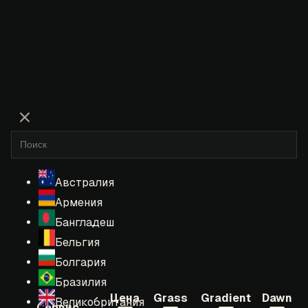
Австралия
Армения
Бангладеш
Бельгия
Болгария
Бразилия
Цена
Grass
Gradient
Dawn
Великобритания
Сервис