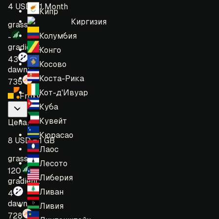
4 USD = 1 Month
Кипр
Киргизия
grass:
Колумбия
-
gradient:
Конго
43
Косово
dawn:
Коста-Рика
735
Кот-д'Ивуар
Froxy
Куба
Кувейт
Цена
:
Кюрасао
8 USD = 1 GB
Лаос
grass:
Лесото
120
Либерия
gradient:
Ливан
4
dawn:
Ливия
728