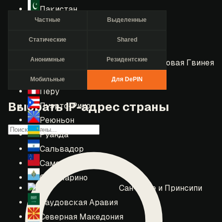
Пакистан
Частные
Выделенные
Палау
Палестина
Статические
Shared
Панама
Анонимные
Резидентские
Папуа — Новая Гвинея
Парагвай
Мобильные
Для DePIN
Перу
Выбрать IP-адрес страны
Пуэрто-Рико
Реюньон
Руанда
Сальвадор
Самоа
Сан-Марино
Сан-Томе и Принсипи
Саудовская Аравия
Северная Македония