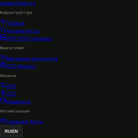
researched
.xyz
Инфраструктура
Прокси
Антидетекты
VPS/VDS Серверы
Маркетплейс
Магазины аккаунтов
OTC Маркет
Финансы
DEX
CEX
Кошельки
Автоматизация
Трейдинг боты
RU
/
EN