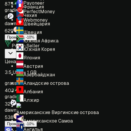
Payoneer
875
Франция
gradient:
PerfectMoney
Чехия
6
Webmoney
dawn:
Швейцария
629
Швеция
Промокод -10%
Южная Африка
Proxy-Seller
Южная Корея
Япония
Цена
:
Австрия
3.5 USD = 1 GB
Азербайджан
Аландские острова
grass:
403
Албания
gradient:
Алжир
32
dawn:
Американские Виргинские острова
538
Американское Самоа
Промокод -10%
Ангилья