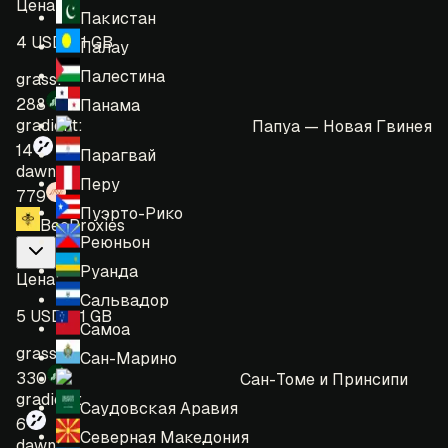
Цена
:
Пакистан
4 USD = 1 GB
Палау
Палестина
grass:
288
Панама
gradient:
Папуа — Новая Гвинея
14
Парагвай
dawn:
Перу
779
Пуэрто-Рико
BeeProxies
Реюньон
Руанда
Цена
:
Сальвадор
5 USD = 1 GB
Самоа
grass:
Сан-Марино
330
Сан-Томе и Принсипи
gradient:
Саудовская Аравия
6
Северная Македония
dawn: