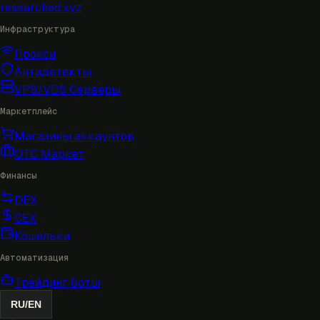
researched
.xyz
Инфраструктура
Прокси
Антидетекты
VPS/VDS Серверы
Маркетплейс
Магазины аккаунтов
OTC Маркет
Финансы
DEX
CEX
Кошельки
Автоматизация
Трейдинг боты
RU
/
EN