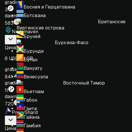
gradient:
Босния и Герцеговина
3
Ботсвана
dawn:
Британские
583
Виргинские острова
Nodemaven
Бруней
Буркина-Фасо
Цена
:
Бурунди
6 USD = 1 GB
Бутан
Вануату
grass:
Венесуэла
841
Восточный Тимор
gradient:
11
Вьетнам
dawn:
Габон
720
Гаити
ProxyShard
Гайана
Гамбия
Цена
: