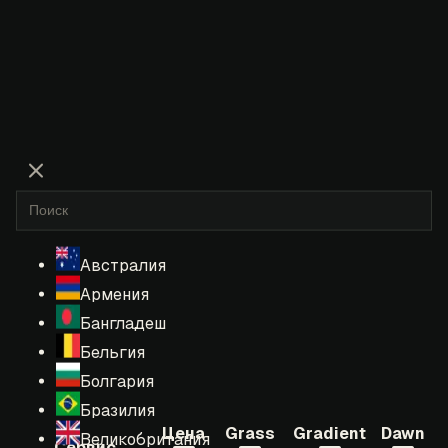
Австралия
Армения
Бангладеш
Бельгия
Болгария
Бразилия
Цена
Grass
Gradient
Dawn
Великобритания
Сервис