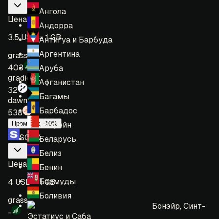
Ангола
Цена
:
Андорра
3.5 USD = 1 GB
Антигуа и Барбуда
Аргентина
grass:
403
Аруба
gradient:
Афганистан
32
Багамы
dawn:
Барбадос
538
Промокод -10%
Бахрейн
SOAX
Беларусь
Белиз
Цена
:
Бенин
Бермуды
4 USD = 1 GB
Боливия
grass:
Бонэйр, Синт-
-
Эстатиус и Саба