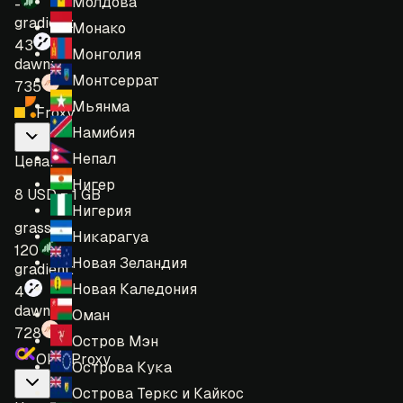
Молдова
-
gradient:
Монако
43
Монголия
dawn:
Монтсеррат
735
Мьянма
Froxy
Намибия
Непал
Цена
:
Нигер
8 USD = 1 GB
Нигерия
grass:
Никарагуа
120
Новая Зеландия
gradient:
Новая Каледония
4
dawn:
Оман
728
Остров Мэн
OkeyProxy
Острова Кука
Острова Теркс и Кайкос