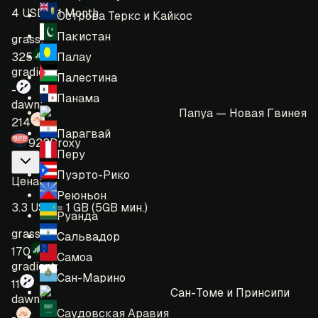
4 USD = 1 Month
Острова Теркс и Кайкос
Пакистан
grass:
Палау
325
gradient:
Палестина
-
Панама
dawn:
Папуа — Новая Гвинея
214
Парагвай
922Proxy
Перу
Пуэрто-Рико
Цена
:
Реюньон
3.3 USD = 1 GB (5GB мин.)
Руанда
grass:
Сальвадор
170
Самоа
gradient:
Сан-Марино
11
Сан-Томе и Принсипи
dawn:
Саудовская Аравия
-