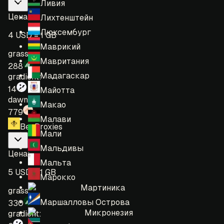
Ливия
Цена
:
Лихтенштейн
Люксембург
4 USD = 1 GB
Маврикий
grass:
Мавритания
288
Мадагаскар
gradient:
14
Майотта
dawn:
Макао
779
Малави
BeeProxies
Мали
Мальдивы
Цена
:
Мальта
5 USD = 1 GB
Марокко
Мартиника
grass:
Маршалловы Острова
330
Микронезия
gradient: