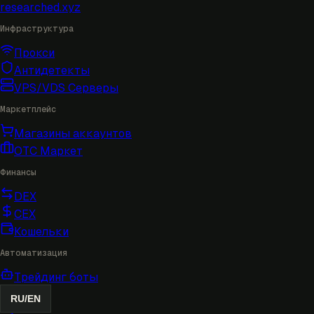
researched
.xyz
Инфраструктура
Прокси
Антидетекты
VPS/VDS Серверы
Маркетплейс
Магазины аккаунтов
OTC Маркет
Финансы
DEX
CEX
Кошельки
Автоматизация
Трейдинг боты
RU
/
EN