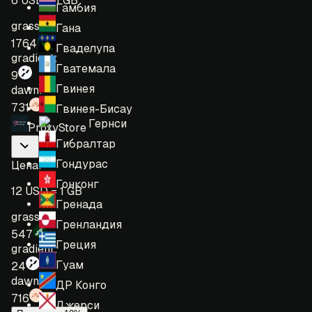
6 USD = 1 GB
Гамбия
grass:
Гана
1764
Гваделупа
gradient:
Гватемала
9
Гвинея
dawn:
731
Гвинея-Бисау
Гернси
ProxyStore
Гибралтар
Гондурас
Цена
:
Гонконг
12 USD = 1 GB
Гренада
grass:
Гренландия
547
Греция
gradient:
Гуам
24
dawn:
ДР Конго
716
Джерси