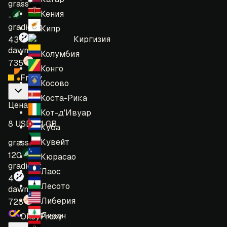
grass:
Кения
-
gradient:
Кипр
Киргизия
43
dawn:
Колумбия
735
Конго
Froxy
Косово
Коста-Рика
Цена
:
Кот-д'Ивуар
8 USD = 1 GB
Куба
Кувейт
grass:
120
Кюрасао
gradient:
Лаос
4
Лесото
dawn:
Либерия
728
Ливан
OkeyProxy