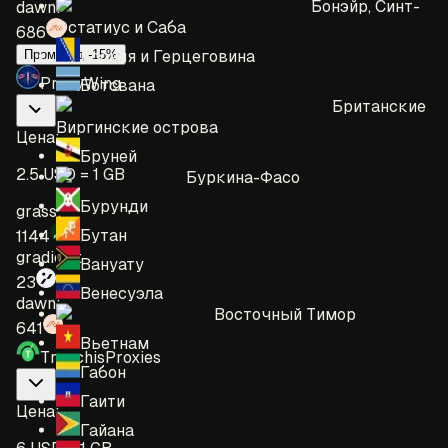
Бонэйр, Синт-
dawn:
Эстатиус и Саба
686
Босния и Герцеговина
Промокод -15%
ProxyWing
Ботсвана
Британские
Виргинские острова
Цена
:
Бруней
2.5 USD = 1 GB
Буркина-Фасо
Бурунди
grass:
Бутан
1144
gradient:
Вануату
23
Венесуэла
dawn:
Восточный Тимор
641
Вьетнам
TravchisProxies
Габон
Гаити
Цена
:
Гайана