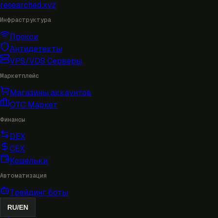
researched
.xyz
Инфраструктура
Прокси
Антидетекты
VPS/VDS Серверы
Маркетплейс
Магазины аккаунтов
OTC Маркет
Финансы
DEX
CEX
Кошельки
Автоматизация
Трейдинг боты
RU
/
EN