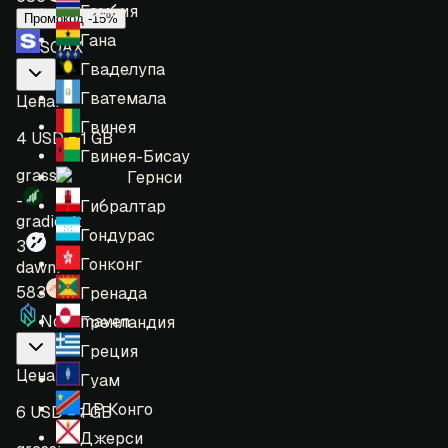
Гамбия
Промокод -15%
Гана
SOAX
Гваделупа
Гватемала
Цена
:
Гвинея
4 USD = 1 GB
Гвинея-Бисау
grass:
Гернси
-
Гибралтар
gradient:
Гондурас
3
Гонконг
dawn:
583
Гренада
Nodemaven
Гренландия
Греция
Цена
:
Гуам
ДР Конго
6 USD = 1 GB
Джерси