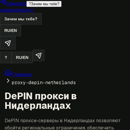
Telegram
?
Зачем мы тебе?
researched.xyz
Зачем мы тебе?
RU
/
EN
?
RU
/
EN
Главная
proxy-depin-netherlands
DePIN прокси в
Нидерландах
DePIN прокси-серверы в Нидерландах позволяют
обойти региональные ограничения, обеспечить