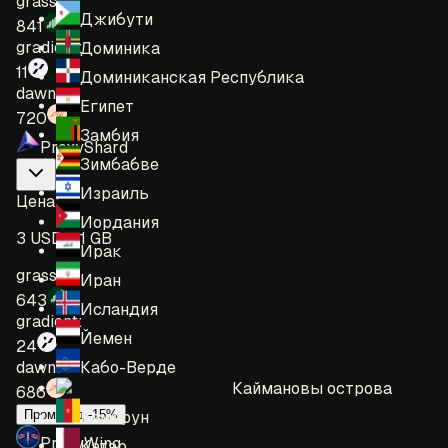
grass:
Джибути
841
gradient:
Доминика
11
Доминиканская Республика
dawn:
Египет
720
Замбия
ProxyShard
Зимбабве
Израиль
Цена
:
Иордания
3 USD = 1 GB
Ирак
grass:
Иран
643
Исландия
gradient:
Йемен
24
Кабо-Верде
dawn:
Каймановы острова
686
Промокод -15%
Камерун
ProxyWing
Катар