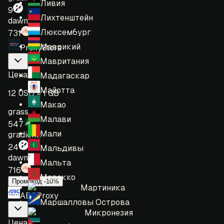
Ливия
9
Лихтенштейн
dawn:
Люксембург
731
Маврикий
ProxyStore
Мавритания
Цена
:
Мадагаскар
Майотта
12 USD = 1 GB
Макао
grass:
Малави
547
Мали
gradient:
24
Мальдивы
dawn:
Мальта
716
Марокко
Промокод -10%
Мартиника
ABCProxy
Маршалловы Острова
Микронезия
Цена
: