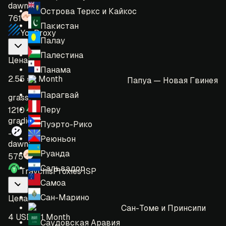
dawn:
Острова Теркс и Кайкос
761
Пакистан
YouProxy
Палау
Палестина
Цена
:
Панама
2.55 = 1 Month
Папуа — Новая Гвинея
Парагвай
grass:
Перу
1210
gradient:
Пуэрто-Рико
-
Реюньон
dawn:
Руанда
575
Сальвадор
TravchisProxies ISP
Самоа
Сан-Марино
Цена
:
Сан-Томе и Принсипи
4 USD = 1 Month
Саудовская Аравия