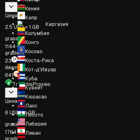
Кения
Цена
:
Кипр
Киргизия
2.5 USD = 1 GB
Колумбия
grass:
Конго
1144
Косово
gradient:
Коста-Рика
23
dawn:
Кот-д'Ивуар
641
Куба
TravchisProxies
Кувейт
Кюрасао
Цена
:
Лаос
6 USD = 1 GB
Лесото
Либерия
grass:
1764
Ливан
gradient: