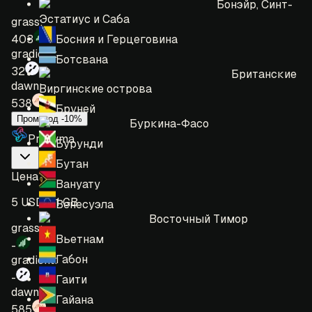
Бонэйр, Синт-
Эстатиус и Саба
grass:
Босния и Герцеговина
403
gradient:
Ботсвана
32
Британские
dawn:
Виргинские острова
538
Бруней
Промокод -10%
Буркина-Фасо
Proxyma
Бурунди
Бутан
Цена
:
Вануату
5 USD = 1 GB
Венесуэла
Восточный Тимор
grass:
Вьетнам
-
Габон
gradient:
-
Гаити
dawn:
Гайана
585