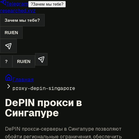
Telegram
?
Зачем мы тебе?
researched.xyz
Зачем мы тебе?
RU
/
EN
?
RU
/
EN
Главная
proxy-depin-singapore
DePIN прокси в
Сингапуре
DePIN прокси-серверы в Сингапуре позволяют
обойти региональные ограничения, обеспечить