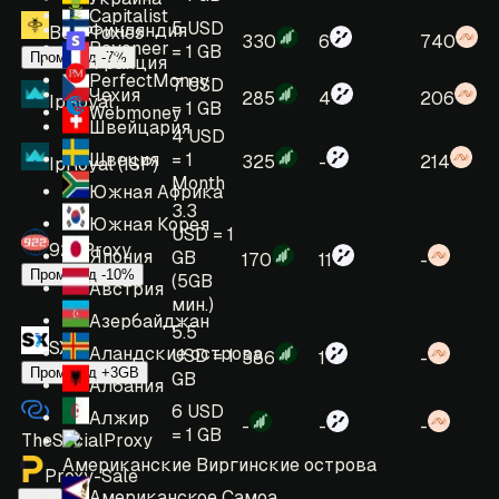
Capitalist
5 USD
Финляндия
BeeProxies
330
6
740
Payoneer
= 1 GB
Промокод -7%
Франция
PerfectMoney
7 USD
Чехия
285
4
206
IpRoyal
= 1 GB
Webmoney
Швейцария
4 USD
Швеция
= 1
325
-
214
IpRoyal (ISP)
Month
Южная Африка
3.3
Южная Корея
USD = 1
922Proxy
Япония
GB
170
11
-
Промокод -10%
(5GB
Австрия
мин.)
Азербайджан
5.5
SX
Аландские острова
USD = 1
386
1
-
Промокод +3GB
GB
Албания
6 USD
Алжир
-
-
-
= 1 GB
TheSocialProxy
Американские Виргинские острова
Proxy-Sale
Американское Самоа