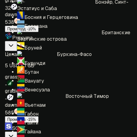
gradient:
Бонэйр, Синт-
32
Эстатиус и Саба
dawn:
Босния и Герцеговина
538
Ботсвана
Промокод -10%
Британские
Proxyma
Виргинские острова
Бруней
Буркина-Фасо
Цена
:
Бурунди
5 USD = 1 GB
Бутан
grass:
Вануату
-
Венесуэла
gradient:
Восточный Тимор
-
Вьетнам
dawn:
585
Габон
Промокод -15%
Гаити
SOAX
Гайана