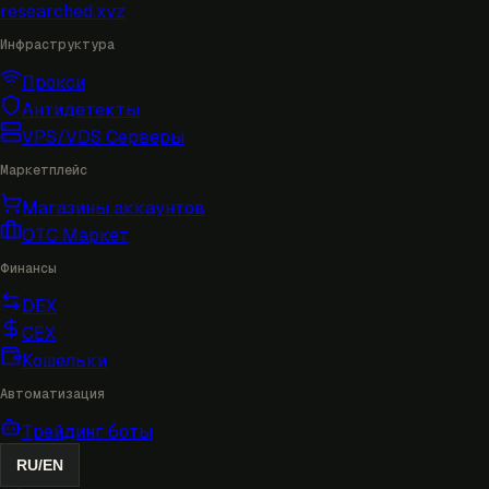
researched
.xyz
Инфраструктура
Прокси
Антидетекты
VPS/VDS Серверы
Маркетплейс
Магазины аккаунтов
OTC Маркет
Финансы
DEX
CEX
Кошельки
Автоматизация
Трейдинг боты
RU
/
EN