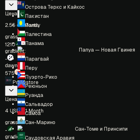
Острова Теркс и Кайкос
Цена
:
Пакистан
Палау
2.55 = 1 Month
Палестина
grass:
Панама
1210
Папуа — Новая Гвинея
gradient:
Парагвай
-
dawn:
Перу
575
Пуэрто-Рико
Proxystore
Реюньон
Руанда
Цена
:
Сальвадор
4 USD = 1 Month
Самоа
Сан-Марино
grass:
Сан-Томе и Принсипи
-
gradient:
Саудовская Аравия