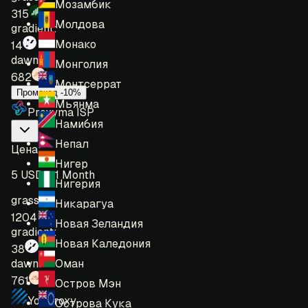
Мозамбик
315
Молдова
gradient:
Монако
14
dawn:
Монголия
682
Монтсеррат
Промокод -10%
Мьянма
Proxyma ISP
Намибия
Непал
Цена
:
Нигер
5 USD = 1 Month
Нигерия
grass:
Никарагуа
1204
Новая Зеландия
gradient:
Новая Каледония
38
Оман
dawn:
761
Остров Мэн
YouProxy
Острова Кука