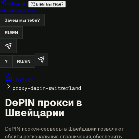
Telegram
?
Зачем мы тебе?
researched.xyz
Зачем мы тебе?
RU
/
EN
?
RU
/
EN
Главная
proxy-depin-switzerland
DePIN прокси в
Швейцарии
DePIN прокси-серверы в Швейцарии позволяют
обойти региональные ограничения, обеспечить