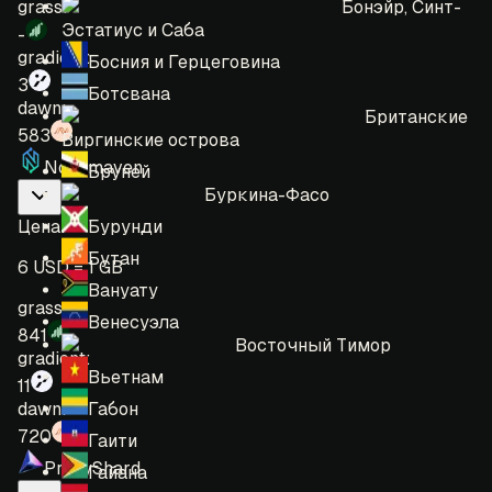
Бонэйр, Синт-
grass:
Эстатиус и Саба
-
gradient:
Босния и Герцеговина
3
Ботсвана
dawn:
Британские
583
Виргинские острова
Nodemaven
Бруней
Буркина-Фасо
Бурунди
Цена
:
Бутан
6 USD = 1 GB
Вануату
grass:
Венесуэла
841
Восточный Тимор
gradient:
Вьетнам
11
Габон
dawn:
720
Гаити
ProxyShard
Гайана