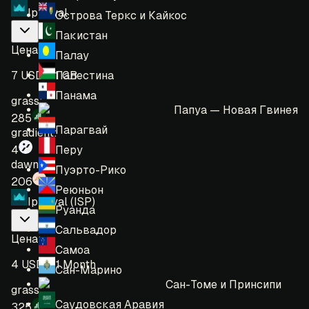
IpRoyal
Острова Теркс и Кайкос
Пакистан
Цена
:
Палау
Палестина
7 USD = 1 GB
Панама
grass:
Папуа — Новая Гвинея
285
Парагвай
gradient:
Перу
4
dawn:
Пуэрто-Рико
206
Реюньон
IpRoyal (ISP)
Руанда
Сальвадор
Цена
:
Самоа
4 USD = 1 Month
Сан-Марино
Сан-Томе и Принсипи
grass:
Саудовская Аравия
325