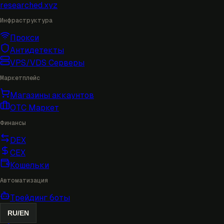
researched
.xyz
Инфраструктура
Прокси
Антидетекты
VPS/VDS Серверы
Маркетплейс
Магазины аккаунтов
OTC Маркет
Финансы
DEX
CEX
Кошельки
Автоматизация
Трейдинг боты
RU
/
EN