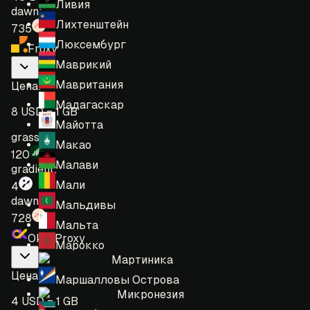
Ливия
dawn:
Лихтенштейн
735
Люксембург
Froxy
Маврикий
Мавритания
Цена
:
Мадагаскар
8 USD = 1 GB
Майотта
grass:
Макао
120
Малави
gradient:
Мали
4
dawn:
Мальдивы
728
Мальта
OkeyProxy
Марокко
Мартиника
Цена
:
Маршалловы Острова
Микронезия
4 USD = 1 GB