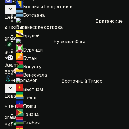
SOAX
Босния и Герцеговина
Ботсвана
Цена
:
Британские
Виргинские острова
4 USD = 1 GB
Бруней
grass:
Буркина-Фасо
-
Бурунди
gradient:
Бутан
3
dawn:
Вануату
583
Венесуэла
Nodemaven
Восточный Тимор
Вьетнам
Цена
:
Габон
Гаити
6 USD = 1 GB
Гайана
grass:
Гамбия
841