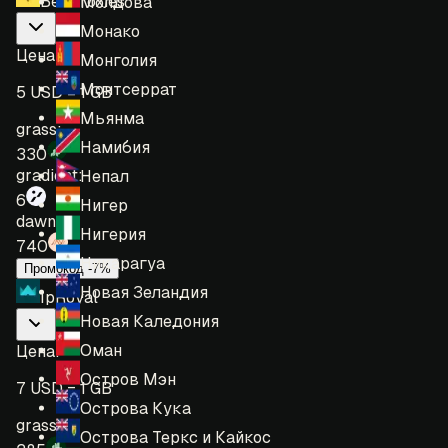
BeeProxies
Молдова
Монако
Цена
:
Монголия
Монтсеррат
5 USD = 1 GB
Мьянма
grass:
Намибия
330
gradient:
Непал
6
Нигер
dawn:
Нигерия
740
Никарагуа
Промокод -7%
Новая Зеландия
IpRoyal
Новая Каледония
Оман
Цена
:
Остров Мэн
7 USD = 1 GB
Острова Кука
grass:
Острова Теркс и Кайкос