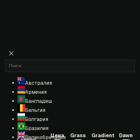
Австралия
Армения
Бангладеш
Бельгия
Болгария
Бразилия
Цена
Grass
Gradient
Dawn
Великобритания
Сервис