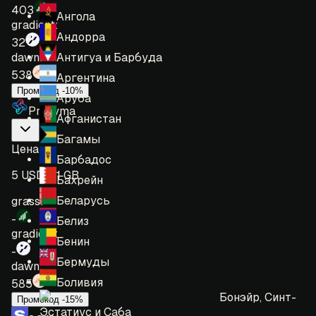
403
Ангола
gradient:
Андорра
32
Антигуа и Барбуда
dawn:
538
Аргентина
Промокод -10%
Аруба
Proxyma
Афганистан
Багамы
Цена
:
Барбадос
5 USD = 1 GB
Бахрейн
Беларусь
grass:
-
Белиз
gradient:
Бенин
-
Бермуды
dawn:
Боливия
585
Бонэйр, Синт-
Промокод -15%
Эстатиус и Саба