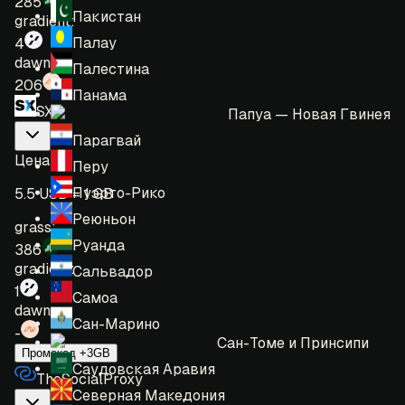
285
Пакистан
gradient:
Палау
4
dawn:
Палестина
206
Панама
SX
Папуа — Новая Гвинея
Парагвай
Цена
:
Перу
Пуэрто-Рико
5.5 USD = 1 GB
Реюньон
grass:
Руанда
386
gradient:
Сальвадор
1
Самоа
dawn:
Сан-Марино
-
Сан-Томе и Принсипи
Промокод +3GB
Саудовская Аравия
TheSocialProxy
Северная Македония