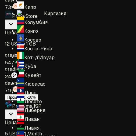
Кипр
731
Киргизия
ProxyStore
Колумбия
Конго
Цена
:
Косово
12 USD = 1 GB
Коста-Рика
grass:
Кот-д'Ивуар
547
Куба
gradient:
Кувейт
24
dawn:
Кюрасао
716
Лаос
Промокод -10%
Лесото
Proxyma ISP
Либерия
Ливан
Цена
:
Ливия
5 USD = 1 Month