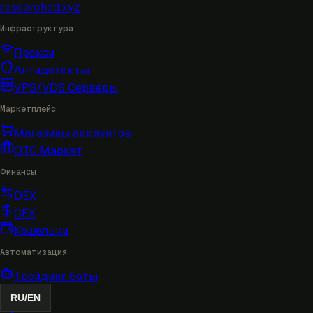
researched
.xyz
Инфраструктура
Прокси
Антидетекты
VPS/VDS Серверы
Маркетплейс
Магазины аккаунтов
OTC Маркет
Финансы
DEX
CEX
Кошельки
Автоматизация
Трейдинг боты
RU
/
EN