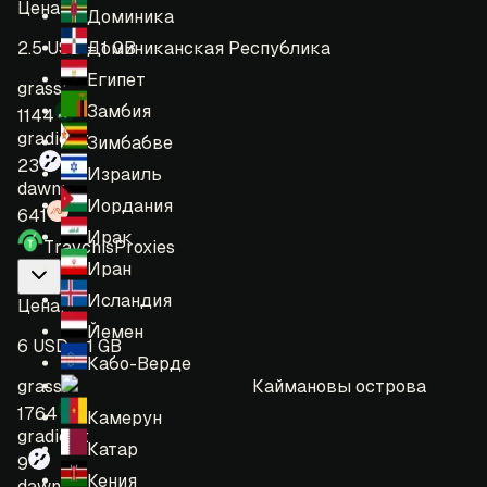
Цена
:
Доминика
Доминиканская Республика
2.5 USD = 1 GB
Египет
grass:
Замбия
1144
gradient:
Зимбабве
23
Израиль
dawn:
Иордания
641
Ирак
TravchisProxies
Иран
Исландия
Цена
:
Йемен
6 USD = 1 GB
Кабо-Верде
Каймановы острова
grass:
1764
Камерун
gradient:
Катар
9
Кения
dawn: