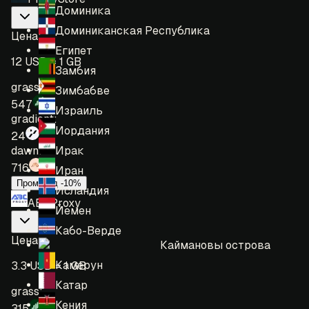
Доминика
Доминиканская Республика
Цена
:
Египет
12 USD = 1 GB
Замбия
grass:
Зимбабве
547
Израиль
gradient:
Иордания
24
Ирак
dawn:
716
Иран
Промокод -10%
Исландия
ABCProxy
Йемен
Кабо-Верде
Цена
:
Каймановы острова
Камерун
3.3 USD = 1 GB
Катар
grass:
Кения
315