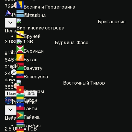
720
Босния и Герцеговина
ProxyShard
Ботсвана
Британские
Виргинские острова
Цена
:
Бруней
3 USD = 1 GB
Буркина-Фасо
Бурунди
grass:
Бутан
643
gradient:
Вануату
24
Венесуэла
dawn:
Восточный Тимор
686
Вьетнам
Промокод -15%
Габон
ProxyWing
Гаити
Гайана
Цена
:
Гамбия
2.5 USD = 1 GB