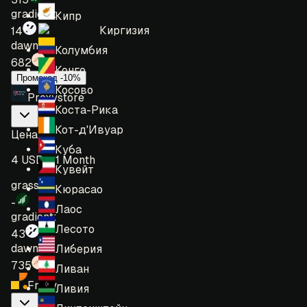
gradient:
Кипр
Киргизия
14
dawn:
Колумбия
682
Конго
Промокод -10%
Косово
Proxystore
Коста-Рика
Кот-д'Ивуар
Цена
:
Куба
4 USD = 1 Month
Кувейт
grass:
Кюрасао
-
Лаос
gradient:
Лесото
43
dawn:
Либерия
735
Ливан
Froxy
Ливия