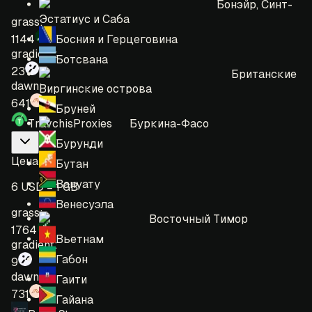
Бонэйр, Синт-
Эстатиус и Саба
grass:
Босния и Герцеговина
1144
gradient:
Ботсвана
23
Британские
dawn:
Виргинские острова
641
Бруней
Буркина-Фасо
TravchisProxies
Бурунди
Цена
:
Бутан
Вануату
6 USD = 1 GB
Венесуэла
grass:
Восточный Тимор
1764
Вьетнам
gradient:
Габон
9
dawn:
Гаити
731
Гайана