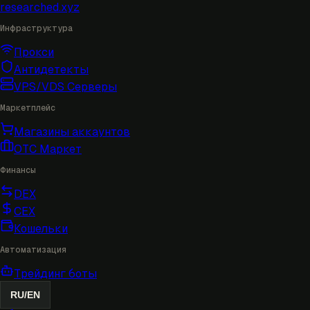
researched
.xyz
Инфраструктура
Прокси
Антидетекты
VPS/VDS Серверы
Маркетплейс
Магазины аккаунтов
OTC Маркет
Финансы
DEX
CEX
Кошельки
Автоматизация
Трейдинг боты
RU
/
EN