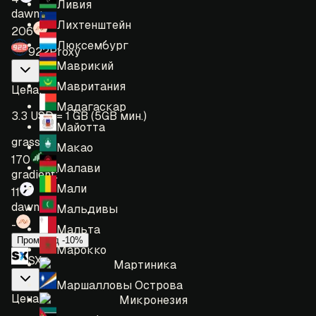
Ливия
dawn:
Лихтенштейн
206
Люксембург
922Proxy
Маврикий
Мавритания
Цена
:
Мадагаскар
3.3 USD = 1 GB (5GB мин.)
Майотта
grass:
Макао
170
Малави
gradient:
Мали
11
dawn:
Мальдивы
-
Мальта
Промокод -10%
Марокко
SX
Мартиника
Маршалловы Острова
Цена
:
Микронезия