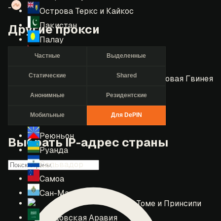
-
Острова Теркс и Кайкос
Пакистан
Другие прокси
Палау
Палестина
Частные
Выделенные
Панама
Статические
Shared
Папуа — Новая Гвинея
Парагвай
Анонимные
Резидентские
Перу
Мобильные
Для DePIN
Пуэрто-Рико
Реюньон
Выбрать IP-адрес страны
Руанда
Сальвадор
Самоа
Сан-Марино
Сан-Томе и Принсипи
Саудовская Аравия