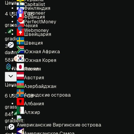
Цена
:
Capitalist
Финляндия
Payoneer
4 USD = 1 GB
Франция
PerfectMoney
grass:
Чехия
Webmoney
-
Швейцария
gradient:
Швеция
3
Южная Африка
dawn:
583
Южная Корея
Nodemaven
Япония
Австрия
Цена
:
Азербайджан
Аландские острова
6 USD = 1 GB
Албания
grass:
Алжир
841
gradient:
Американские Виргинские острова
11
Американское Самоа