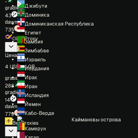
-
Джибути
gradient:
Доминика
43
dawn:
Доминиканская Республика
735
Египет
OkeyProxy
Замбия
Зимбабве
Цена
:
Израиль
4 USD = 1 GB
Иордания
Ирак
grass:
288
Иран
gradient:
Исландия
14
Йемен
dawn:
Кабо-Верде
779
Каймановы острова
BeeProxies
Камерун
Катар