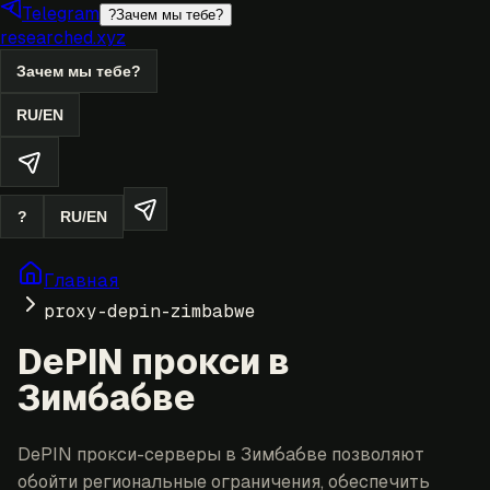
Telegram
?
Зачем мы тебе?
researched.xyz
Зачем мы тебе?
RU
/
EN
?
RU
/
EN
Главная
proxy-depin-zimbabwe
DePIN прокси в
Зимбабве
DePIN прокси-серверы в Зимбабве позволяют
обойти региональные ограничения, обеспечить