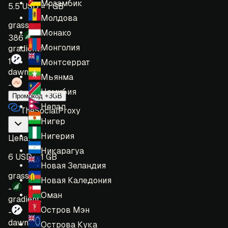
Мозамбик
5.5 USD = 1 GB
Молдова
grass:
Монако
386
Монголия
gradient:
1
Монтсеррат
dawn:
Мьянма
-
Намибия
Промокод +3GB
Непал
TheSocialProxy
Нигер
Нигерия
Цена
:
Никарагуа
6 USD = 1 GB
Новая Зеландия
grass:
Новая Каледония
-
Оман
gradient:
Остров Мэн
-
dawn:
Острова Кука