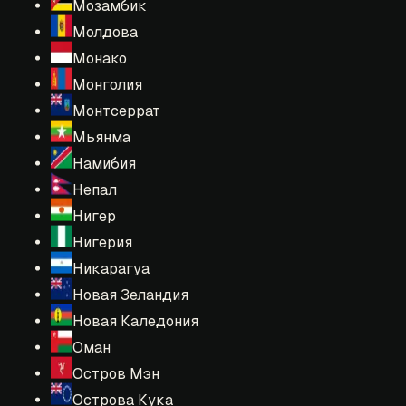
Мозамбик
Молдова
Монако
Монголия
Монтсеррат
Мьянма
Намибия
Непал
Нигер
Нигерия
Никарагуа
Новая Зеландия
Новая Каледония
Оман
Остров Мэн
Острова Кука