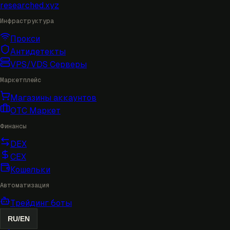
researched
.xyz
Инфраструктура
Прокси
Антидетекты
VPS/VDS Серверы
Маркетплейс
Магазины аккаунтов
OTC Маркет
Финансы
DEX
CEX
Кошельки
Автоматизация
Трейдинг боты
RU
/
EN