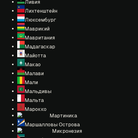
Ливия
Лихтенштейн
Люксембург
Маврикий
Мавритания
Мадагаскар
Майотта
Макао
Малави
Мали
Мальдивы
Мальта
Марокко
Мартиника
Маршалловы Острова
Микронезия