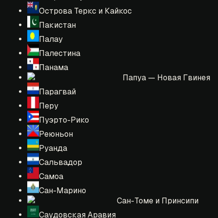
Острова Теркс и Кайкос
Пакистан
Палау
Палестина
Панама
Папуа — Новая Гвинея
Парагвай
Перу
Пуэрто-Рико
Реюньон
Руанда
Сальвадор
Самоа
Сан-Марино
Сан-Томе и Принсипи
Саудовская Аравия