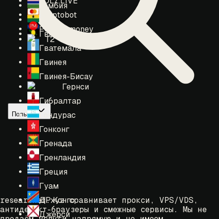
LOLZ.LIVE
Гамбия
Cryptobot
Гана
Perfect money
Гваделупа
T2
Гватемала
Гвинея
Гвинея-Бисау
Гернси
Гибралтар
Гондурас
Польша
Гонконг
Гренада
Гренландия
Греция
Гуам
ДР Конго
researched.xyz сравнивает прокси, VPS/VDS,
антидетект-браузеры и смежные сервисы. Мы не
Джерси
продаём услуги напрямую и не имеем