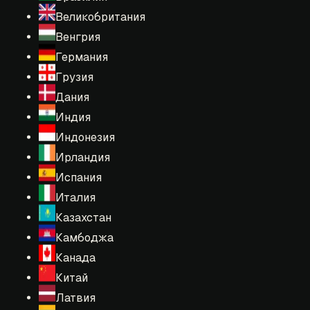
Великобритания
Венгрия
Германия
Грузия
Дания
Индия
Индонезия
Ирландия
Испания
Италия
Казахстан
Камбоджа
Канада
Китай
Латвия