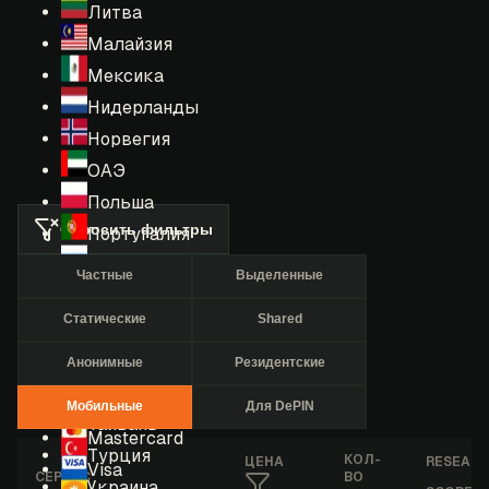
Литва
Малайзия
Мексика
Нидерланды
Норвегия
ОАЭ
Польша
Сбросить фильтры
Португалия
Россия
Частные
Выделенные
Румыния
Статические
Shared
США
Сингапур
Анонимные
Резидентские
Таиланд
Мобильные
Для DePIN
Тайвань
Mastercard
Турция
КОЛ-
ЦЕНА
RESEAR
Visa
СЕРВИС
ВО
Украина