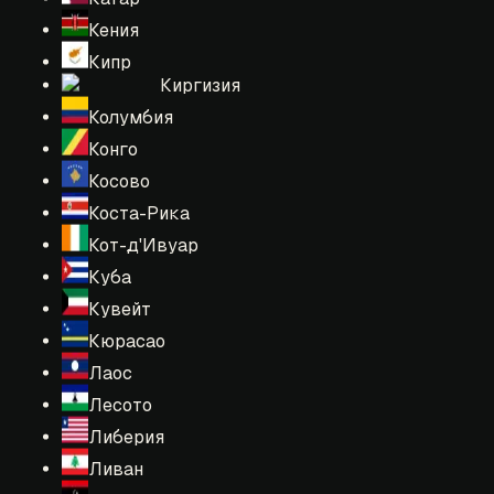
Кения
Кипр
Киргизия
Колумбия
Конго
Косово
Коста-Рика
Кот-д'Ивуар
Куба
Кувейт
Кюрасао
Лаос
Лесото
Либерия
Ливан