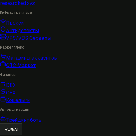
researched
.xyz
Инфраструктура
Прокси
Антидетекты
VPS/VDS Серверы
Маркетплейс
Магазины аккаунтов
OTC Маркет
Финансы
DEX
CEX
Кошельки
Автоматизация
Трейдинг боты
RU
/
EN