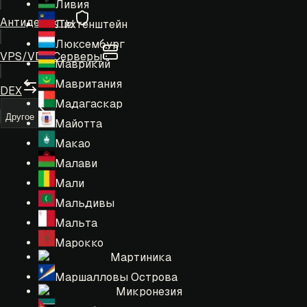
Ливия
Антидетекты
Лихтенштейн
Люксембург
VPS/VDS Серверы
Маврикий
Мавритания
DEX
Мадагаскар
Другое
Майотта
Макао
Малави
Мали
Мальдивы
Мальта
Марокко
Мартиника
Маршалловы Острова
Микронезия