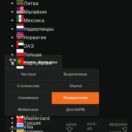
Литва
Малайзия
Мексика
Нидерланды
Норвегия
ОАЭ
Польша
Сбросить фильтры
Португалия
Россия
Частные
Выделенные
Румыния
Статические
Shared
США
Сингапур
Анонимные
Резидентские
Таиланд
Мобильные
Для DePIN
Тайвань
Mastercard
Турция
КОЛ-
ЦЕНА
RESEARCHE
Visa
СЕРВИС
ВО
Украина