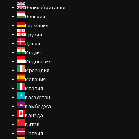
Великобритания
Венгрия
Германия
Грузия
Дания
Индия
Индонезия
Ирландия
Испания
Италия
Казахстан
Камбоджа
Канада
Китай
Латвия