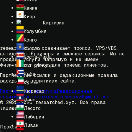
Кения
Кипр
Киргизия
Колумбия
Конго
researched.xyz сравнивает прокси, VPS/VDS,
Косово
антидетект-браузеры и смежные сервисы. Мы не
Коста-Рика
продаём услуги напрямую и не имеем
физического офиса для приёма клиентов.
Кот-д'Ивуар
Куба
Партнёрские ссылки и редакционные правила
раскрыты в политиках сайта.
Кувейт
Кюрасао
Партнёрская политика
Редакционная
политика
Контакты
researchedxyz@gmail.com
Лаос
© 2025-2026 researched.xyz.
Все права
защищены.
Лесото
Либерия
Ливан
Прокси