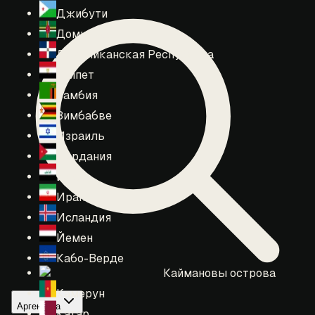
Джибути
Доминика
Доминиканская Республика
Египет
Замбия
Зимбабве
Израиль
Иордания
Ирак
Иран
Исландия
Йемен
Кабо-Верде
Каймановы острова
Камерун
Аргентина
Катар