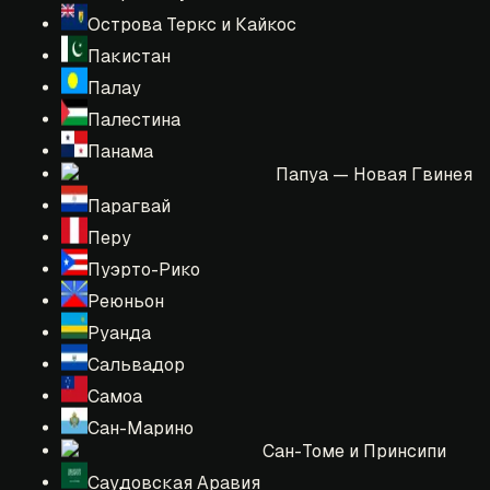
Острова Теркс и Кайкос
Пакистан
Палау
Палестина
Панама
Папуа — Новая Гвинея
Парагвай
Перу
Пуэрто-Рико
Реюньон
Руанда
Сальвадор
Самоа
Сан-Марино
Сан-Томе и Принсипи
Саудовская Аравия