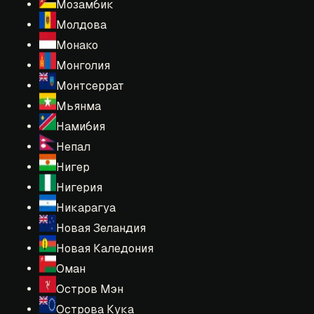
Мозамбик
Молдова
Монако
Монголия
Монтсеррат
Мьянма
Намибия
Непал
Нигер
Нигерия
Никарагуа
Новая Зеландия
Новая Каледония
Оман
Остров Мэн
Острова Кука