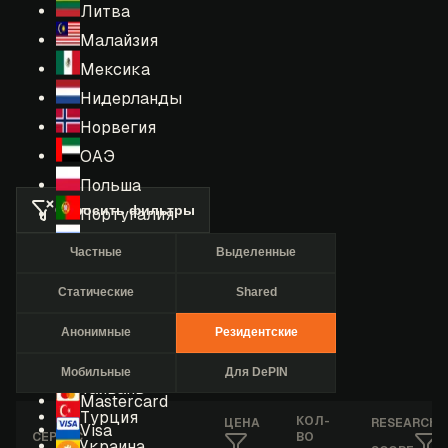
Литва
Малайзия
Мексика
Нидерланды
Норвегия
ОАЭ
Польша
Сбросить фильтры
Португалия
Россия
Частные
Выделенные
Румыния
Статические
Shared
США
Сингапур
Анонимные
Резидентские
Таиланд
Мобильные
Для DePIN
Тайвань
Mastercard
Турция
КОЛ-
ЦЕНА
RESEARCHE
Visa
СЕРВИС
ВО
Украина