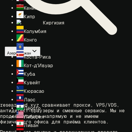
Кения
Кипр
Киргизия
Колумбия
Конго
Косово
Азербайджан
Коста-Рика
Кот-д'Ивуар
Куба
Кувейт
Кюрасао
Лаос
researched.xyz сравнивает прокси, VPS/VDS,
Лесото
антидетект-браузеры и смежные сервисы. Мы не
продаём услуги напрямую и не имеем
Либерия
физического офиса для приёма клиентов.
Ливан