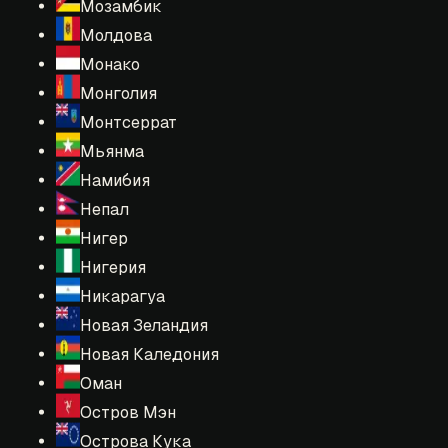
Мозамбик
Молдова
Монако
Монголия
Монтсеррат
Мьянма
Намибия
Непал
Нигер
Нигерия
Никарагуа
Новая Зеландия
Новая Каледония
Оман
Остров Мэн
Острова Кука