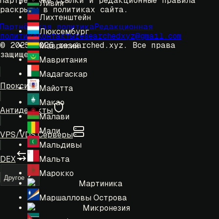
Партнёрские ссылки и редакционные правила
Ливия
раскрыты в политиках сайта.
Лихтенштейн
Партнёрская политика
Редакционная
Люксембург
политика
Контакты
researchedxyz@gmail.com
© 2025-2026 researched.xyz.
Все права
Маврикий
защищены.
Мавритания
Мадагаскар
Прокси
Майотта
Макао
Антидетекты
Малави
Мали
VPS/VDS Серверы
Мальдивы
Мальта
DEX
Марокко
Другое
Мартиника
Маршалловы Острова
Микронезия