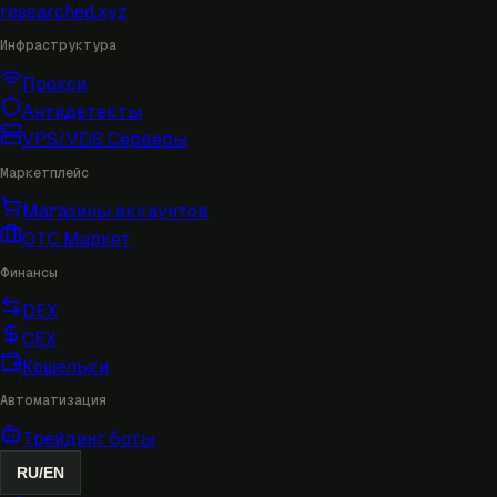
researched
.xyz
Инфраструктура
Прокси
Антидетекты
VPS/VDS Серверы
Маркетплейс
Магазины аккаунтов
OTC Маркет
Финансы
DEX
CEX
Кошельки
Автоматизация
Трейдинг боты
RU
/
EN