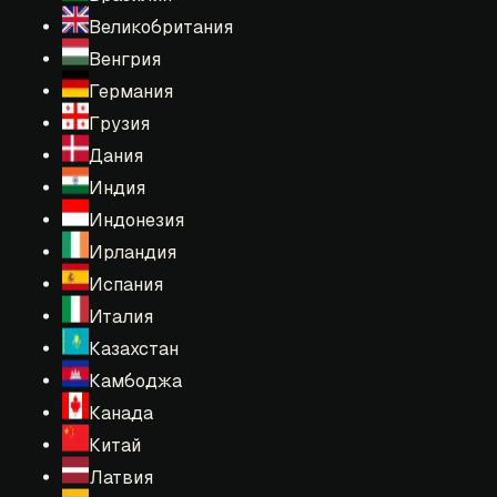
Великобритания
Венгрия
Германия
Грузия
Дания
Индия
Индонезия
Ирландия
Испания
Италия
Казахстан
Камбоджа
Канада
Китай
Латвия