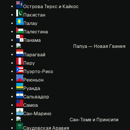
Острова Теркс и Кайкос
Пакистан
Палау
Палестина
Панама
Папуа — Новая Гвинея
Парагвай
Перу
Пуэрто-Рико
Реюньон
Руанда
Сальвадор
Самоа
Сан-Марино
Сан-Томе и Принсипи
Саудовская Аравия