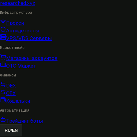
researched
.xyz
Инфраструктура
Прокси
Антидетекты
VPS/VDS Серверы
Маркетплейс
Магазины аккаунтов
OTC Маркет
Финансы
DEX
CEX
Кошельки
Автоматизация
Трейдинг боты
RU
/
EN