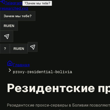
Telegram
?
Зачем мы тебе?
researched.xyz
Зачем мы тебе?
RU
/
EN
?
RU
/
EN
Главная
proxy-residential-bolivia
Резидентские п
Резидентские прокси-серверы в Боливии позволяют