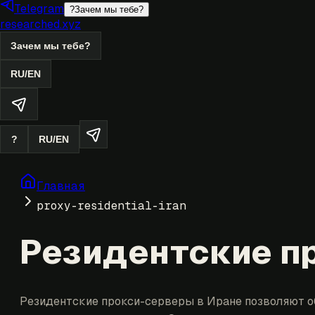
Telegram
?
Зачем мы тебе?
researched.xyz
Зачем мы тебе?
RU
/
EN
?
RU
/
EN
Главная
proxy-residential-iran
Резидентские пр
Резидентские прокси-серверы в Иране позволяют о