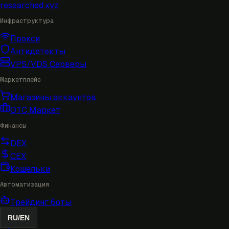
researched
.xyz
Инфраструктура
Прокси
Антидетекты
VPS/VDS Серверы
Маркетплейс
Магазины аккаунтов
OTC Маркет
Финансы
DEX
CEX
Кошельки
Автоматизация
Трейдинг боты
RU
/
EN