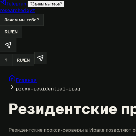
Telegram
?
Зачем мы тебе?
researched.xyz
Зачем мы тебе?
RU
/
EN
?
RU
/
EN
Главная
proxy-residential-iraq
Резидентские пр
Резидентские прокси-серверы в Ираке позволяют о