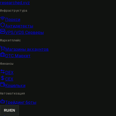
researched
.xyz
Инфраструктура
Прокси
Антидетекты
VPS/VDS Серверы
Маркетплейс
Магазины аккаунтов
OTC Маркет
Финансы
DEX
CEX
Кошельки
Автоматизация
Трейдинг боты
RU
/
EN