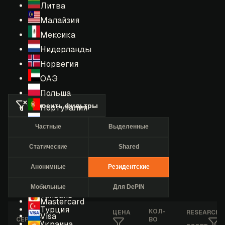
Литва
Малайзия
Мексика
Нидерланды
Норвегия
ОАЭ
Польша
Сбросить фильтры
Португалия
Россия
Частные
Выделенные
Румыния
Статические
Shared
США
Сингапур
Анонимные
Резидентские
Таиланд
Мобильные
Для DePIN
Тайвань
Mastercard
Турция
КОЛ-
ЦЕНА
RESEARCHE
Visa
СЕРВИС
ВО
Украина