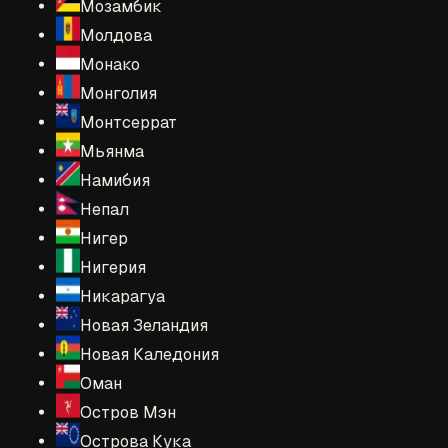
Мозамбик
Молдова
Монако
Монголия
Монтсеррат
Мьянма
Намибия
Непал
Нигер
Нигерия
Никарагуа
Новая Зеландия
Новая Каледония
Оман
Остров Мэн
Острова Кука