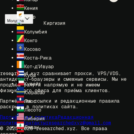
Кения
Кипр
Молдова
Киргизия
Колумбия
Конго
Косово
Коста-Рика
Кот-д'Ивуар
researched.xyz сравнивает прокси, VPS/VDS,
Куба
антидетект-браузеры и смежные сервисы. Мы не
Кувейт
продаём услуги напрямую и не имеем
физического офиса для приёма клиентов.
Кюрасао
Партнёрские ссылки и редакционные правила
Лаос
раскрыты в политиках сайта.
Лесото
Партнёрская политика
Редакционная
Либерия
политика
Контакты
researchedxyz@gmail.com
Ливан
© 2025-2026 researched.xyz.
Все права