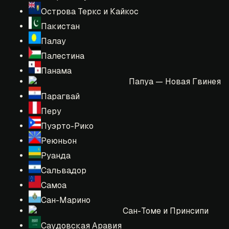
Острова Теркс и Кайкос
Пакистан
Палау
Палестина
Панама
Папуа — Новая Гвинея
Парагвай
Перу
Пуэрто-Рико
Реюньон
Руанда
Сальвадор
Самоа
Сан-Марино
Сан-Томе и Принсипи
Саудовская Аравия