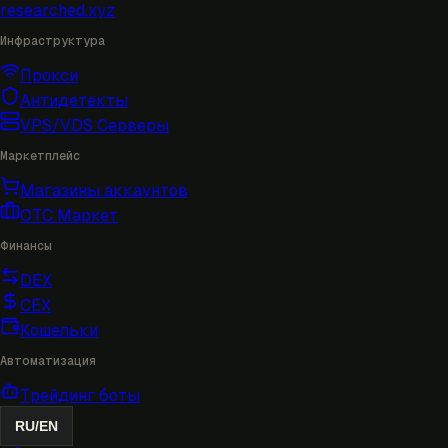
researched
.xyz
Инфраструктура
Прокси
Антидетекты
VPS/VDS Серверы
Маркетплейс
Магазины аккаунтов
OTC Маркет
Финансы
DEX
CEX
Кошельки
Автоматизация
Трейдинг боты
RU
/
EN