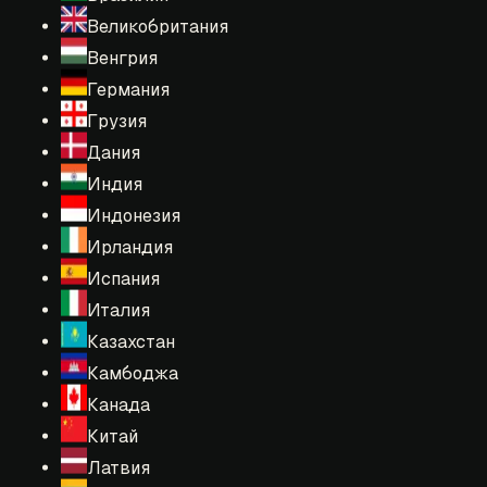
Великобритания
Венгрия
Германия
Грузия
Дания
Индия
Индонезия
Ирландия
Испания
Италия
Казахстан
Камбоджа
Канада
Китай
Латвия