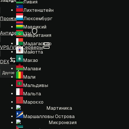
защищены.
Ливия
Лихтенштейн
Люксембург
Прокси
Маврикий
Антидетекты
Мавритания
Мадагаскар
VPS/VDS Серверы
Майотта
Макао
DEX
Малави
Другое
Мали
Мальдивы
Мальта
Марокко
Мартиника
Маршалловы Острова
Микронезия