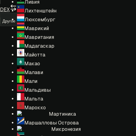
Ливия
DEX
Лихтенштейн
Люксембург
Другое
Маврикий
Мавритания
Мадагаскар
Майотта
Макао
Малави
Мали
Мальдивы
Мальта
Марокко
Мартиника
Маршалловы Острова
Микронезия