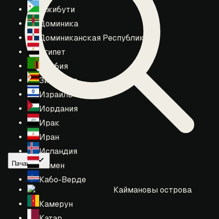
Джибути
Доминика
Доминиканская Республика
Египет
Замбия
Зимбабве
Израиль
Иордания
Ирак
Иран
Исландия
Панама
Йемен
Кабо-Верде
Каймановы острова
Камерун
Катар