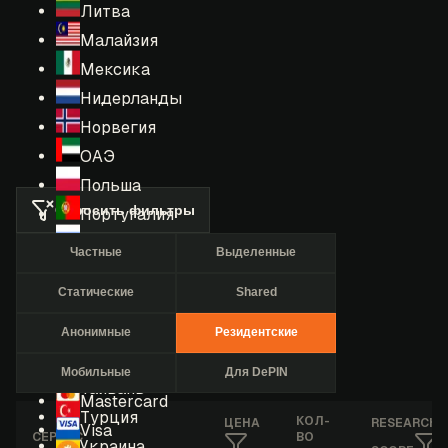
Литва
Малайзия
Мексика
Нидерланды
Норвегия
ОАЭ
Польша
Сбросить фильтры
Португалия
Россия
Частные
Выделенные
Румыния
Статические
Shared
США
Сингапур
Анонимные
Резидентские
Таиланд
Мобильные
Для DePIN
Тайвань
Mastercard
Турция
КОЛ-
ЦЕНА
RESEARCHE
Visa
СЕРВИС
ВО
Украина