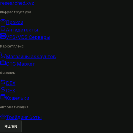
researched
.xyz
Инфраструктура
Прокси
Антидетекты
VPS/VDS Серверы
Маркетплейс
Магазины аккаунтов
OTC Маркет
Финансы
DEX
CEX
Кошельки
Автоматизация
Трейдинг боты
RU
/
EN