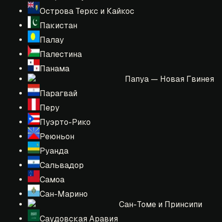
Острова Теркс и Кайкос
Пакистан
Палау
Палестина
Панама
Папуа — Новая Гвинея
Парагвай
Перу
Пуэрто-Рико
Реюньон
Руанда
Сальвадор
Самоа
Сан-Марино
Сан-Томе и Принсипи
Саудовская Аравия