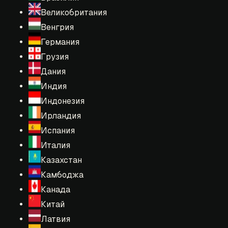
Великобритания
Венгрия
Германия
Грузия
Дания
Индия
Индонезия
Ирландия
Испания
Италия
Казахстан
Камбоджа
Канада
Китай
Латвия