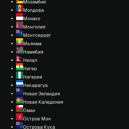
Мозамбик
Молдова
Монако
Монголия
Монтсеррат
Мьянма
Намибия
Непал
Нигер
Нигерия
Никарагуа
Новая Зеландия
Новая Каледония
Оман
Остров Мэн
Острова Кука