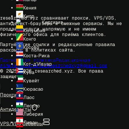
Кения
Кипр
researched.xyz сравнивает прокси, VPS/VDS,
Киргизия
антидетект-браузеры и смежные сервисы. Мы не
продаём услуги напрямую и не имеем
Колумбия
физического офиса для приёма клиентов.
Конго
Партнёрские ссылки и редакционные правила
Косово
раскрыты в политиках сайта.
Коста-Рика
Партнёрская политика
Редакционная
Кот-д'Ивуар
политика
Контакты
researchedxyz@gmail.com
© 2025-2026 researched.xyz.
Все права
Куба
защищены.
Кувейт
Кюрасао
Прокси
Лаос
Лесото
Антидетекты
Либерия
Ливан
VPS/VDS Серверы