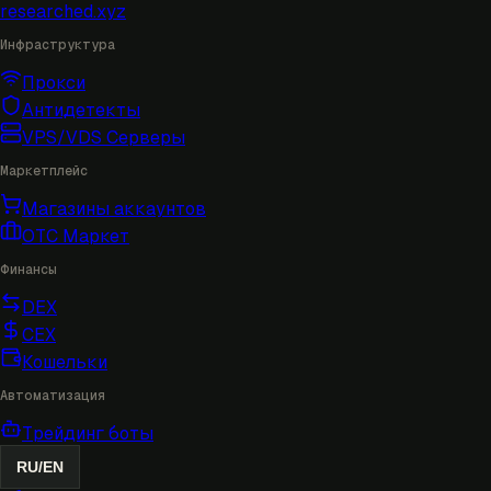
researched
.xyz
Инфраструктура
Прокси
Антидетекты
VPS/VDS Серверы
Маркетплейс
Магазины аккаунтов
OTC Маркет
Финансы
DEX
CEX
Кошельки
Автоматизация
Трейдинг боты
RU
/
EN