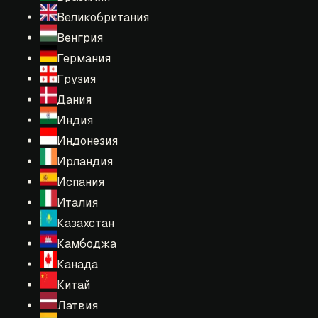
Великобритания
Венгрия
Германия
Грузия
Дания
Индия
Индонезия
Ирландия
Испания
Италия
Казахстан
Камбоджа
Канада
Китай
Латвия