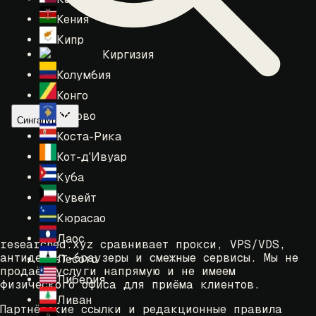
Кения
Кипр
Киргизия
Колумбия
Конго
Косово
Сингапур
Коста-Рика
Кот-д'Ивуар
Куба
Кувейт
Кюрасао
Лаос
researched.xyz сравнивает прокси, VPS/VDS,
антидетект-браузеры и смежные сервисы. Мы не
Лесото
продаём услуги напрямую и не имеем
Либерия
физического офиса для приёма клиентов.
Ливан
Партнёрские ссылки и редакционные правила