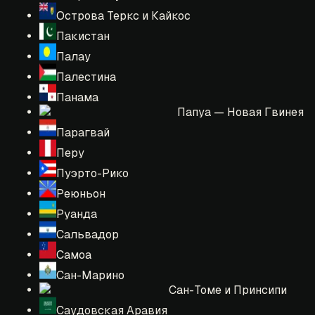
Острова Теркс и Кайкос
Пакистан
Палау
Палестина
Панама
Папуа — Новая Гвинея
Парагвай
Перу
Пуэрто-Рико
Реюньон
Руанда
Сальвадор
Самоа
Сан-Марино
Сан-Томе и Принсипи
Саудовская Аравия