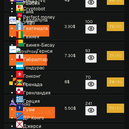
LOLZ.LIVE
66
/90
OkeyProxy
Гамбия
Cryptobot
Гана
Perfect money
Гваделупа
100
ABCProxy
T2
3.30$
72
/90
Гватемала
Промокод -10%
Гвинея
Гвинея-Бисау
Гернси
93
AstroProxy
7.30$
71
/90
Гибралтар
Промокод -7%
Гондурас
Гонконг
70
8$
78
/90
Froxy
Гренада
Гренландия
Греция
241
Asocks
5.50$
71
/90
Гуам
Промокод на 3 GB
ДР Конго
Джерси