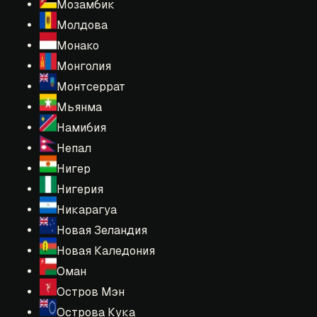
Мозамбик
Молдова
Монако
Монголия
Монтсеррат
Мьянма
Намибия
Непал
Нигер
Нигерия
Никарагуа
Новая Зеландия
Новая Каледония
Оман
Остров Мэн
Острова Кука