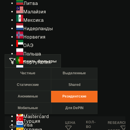
Литва
Малайзия
Мексика
Нидерланды
Норвегия
ОАЭ
Польша
Сбросить фильтры
Португалия
Россия
Частные
Выделенные
Румыния
Статические
Shared
США
Сингапур
Анонимные
Резидентские
Таиланд
Мобильные
Для DePIN
Тайвань
Mastercard
Турция
КОЛ-
ЦЕНА
RESEARCHE
Visa
СЕРВИС
ВО
Украина