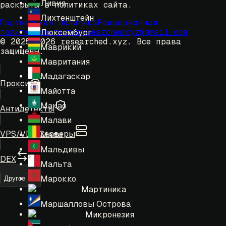
Ливия
раскрыты в политиках сайта.
Лихтенштейн
Партнёрская политика
Редакционная
политика
Контакты
researchedxyz@gmail.com
Люксембург
© 2025-2026 researched.xyz.
Все права
Маврикий
защищены.
Мавритания
Мадагаскар
Прокси
Майотта
Макао
Антидетекты
Малави
VPS/VDS Серверы
Мали
Мальдивы
DEX
Мальта
Марокко
Другое
Мартиника
Маршалловы Острова
Микронезия