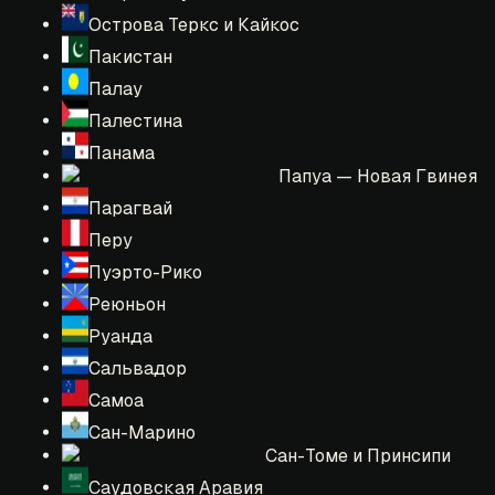
Острова Теркс и Кайкос
Пакистан
Палау
Палестина
Панама
Папуа — Новая Гвинея
Парагвай
Перу
Пуэрто-Рико
Реюньон
Руанда
Сальвадор
Самоа
Сан-Марино
Сан-Томе и Принсипи
Саудовская Аравия