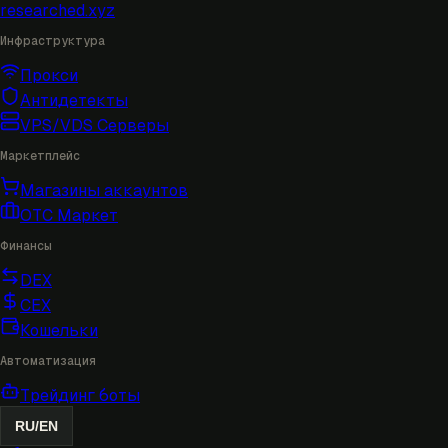
researched
.xyz
Инфраструктура
Прокси
Антидетекты
VPS/VDS Серверы
Маркетплейс
Магазины аккаунтов
OTC Маркет
Финансы
DEX
CEX
Кошельки
Автоматизация
Трейдинг боты
RU
/
EN