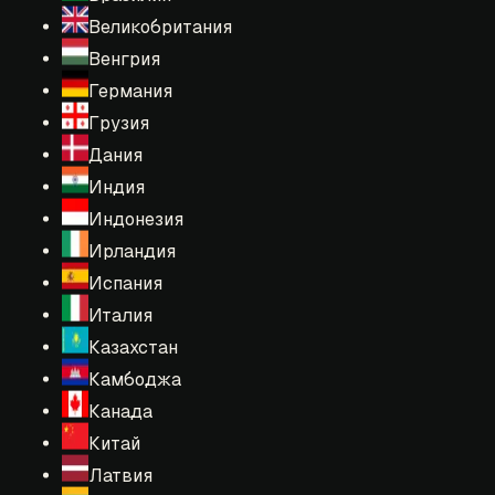
Великобритания
Венгрия
Германия
Грузия
Дания
Индия
Индонезия
Ирландия
Испания
Италия
Казахстан
Камбоджа
Канада
Китай
Латвия