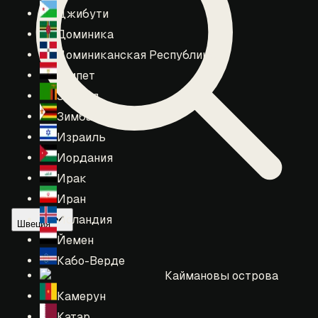
Джибути
Доминика
Доминиканская Республика
Египет
Замбия
Зимбабве
Израиль
Иордания
Ирак
Иран
Исландия
Швеция
Йемен
Кабо-Верде
Каймановы острова
Камерун
Катар