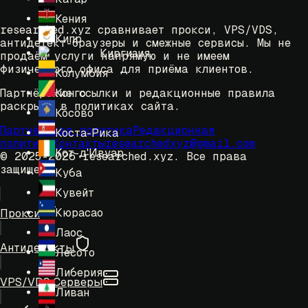
Кения
researched.xyz сравнивает прокси, VPS/VDS,
Кипр
антидетект-браузеры и смежные сервисы. Мы не
Киргизия
продаём услуги напрямую и не имеем
физического офиса для приёма клиентов.
Колумбия
Конго
Партнёрские ссылки и редакционные правила
раскрыты в политиках сайта.
Косово
Партнёрская политика
Редакционная
Коста-Рика
политика
Контакты
researchedxyz@gmail.com
Кот-д'Ивуар
© 2025-2026 researched.xyz.
Все права
защищены.
Куба
Кувейт
Кюрасао
Прокси
Лаос
Антидетекты
Лесото
Либерия
VPS/VDS Серверы
Ливан