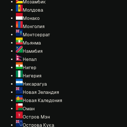
Мозамбик
Молдова
Монако
Монголия
Монтсеррат
Мьянма
Намибия
Непал
Нигер
Нигерия
Никарагуа
Новая Зеландия
Новая Каледония
Оман
Остров Мэн
Острова Кука