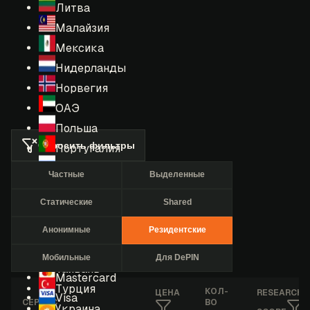
Литва
Малайзия
Мексика
Нидерланды
Норвегия
ОАЭ
Польша
Сбросить фильтры
Португалия
Россия
Частные
Выделенные
Румыния
Статические
Shared
США
Сингапур
Анонимные
Резидентские
Таиланд
Мобильные
Для DePIN
Тайвань
Mastercard
Турция
КОЛ-
ЦЕНА
RESEARCHE
Visa
СЕРВИС
ВО
Украина