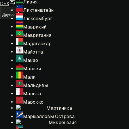
Ливия
DEX
Лихтенштейн
Другое
Люксембург
Маврикий
Мавритания
Мадагаскар
Майотта
Макао
Малави
Мали
Мальдивы
Мальта
Марокко
Мартиника
Маршалловы Острова
Микронезия