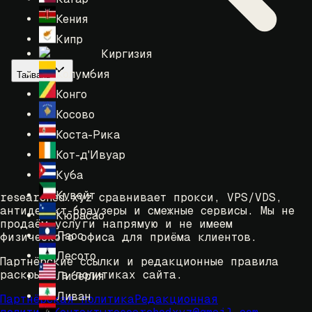
Кения
Кипр
Киргизия
Колумбия
Тайвань
Конго
Косово
Коста-Рика
Кот-д'Ивуар
Куба
Кувейт
researched.xyz сравнивает прокси, VPS/VDS,
антидетект-браузеры и смежные сервисы. Мы не
Кюрасао
продаём услуги напрямую и не имеем
Лаос
физического офиса для приёма клиентов.
Лесото
Партнёрские ссылки и редакционные правила
раскрыты в политиках сайта.
Либерия
Ливан
Партнёрская политика
Редакционная