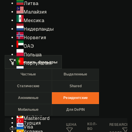
Литва
Малайзия
Мексика
Нидерланды
Норвегия
ОАЭ
Польша
Сбросить фильтры
Португалия
Россия
Частные
Выделенные
Румыния
Статические
Shared
США
Сингапур
Анонимные
Резидентские
Таиланд
Мобильные
Для DePIN
Тайвань
Mastercard
Турция
КОЛ-
ЦЕНА
RESEARCHE
Visa
СЕРВИС
ВО
Украина