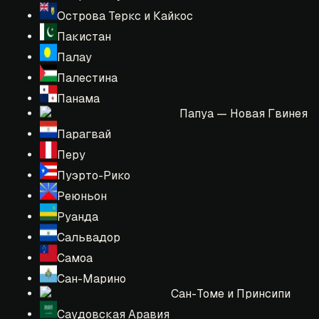
Острова Теркс и Кайкос
Пакистан
Палау
Палестина
Панама
Папуа — Новая Гвинея
Парагвай
Перу
Пуэрто-Рико
Реюньон
Руанда
Сальвадор
Самоа
Сан-Марино
Сан-Томе и Принсипи
Саудовская Аравия