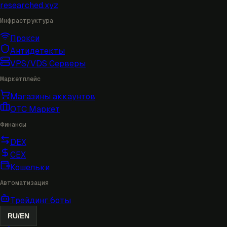
researched
.xyz
Инфраструктура
Прокси
Антидетекты
VPS/VDS Серверы
Маркетплейс
Магазины аккаунтов
OTC Маркет
Финансы
DEX
CEX
Кошельки
Автоматизация
Трейдинг боты
RU
/
EN