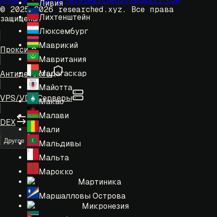
политика
Контакты
researchedxyz@gmail.com
Ливия
© 2025-2026 researched.xyz.
Все права
Лихтенштейн
защищены.
Люксембург
Маврикий
Прокси
Мавритания
Мадагаскар
Антидетекты
Майотта
VPS/VDS Серверы
Макао
Малави
DEX
Мали
Другое
Мальдивы
Мальта
Марокко
Мартиника
Маршалловы Острова
Микронезия