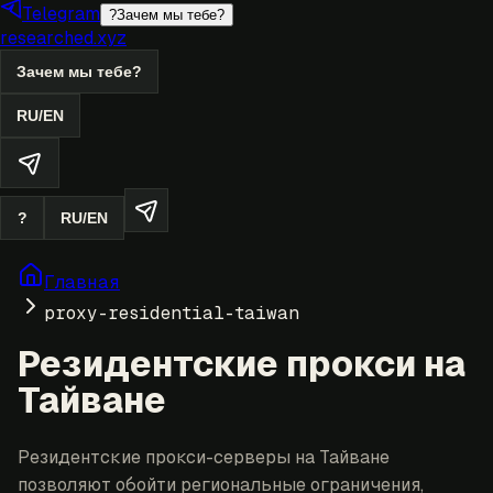
Telegram
?
Зачем мы тебе?
researched.xyz
Зачем мы тебе?
RU
/
EN
?
RU
/
EN
Главная
proxy-residential-taiwan
Резидентские прокси на
Тайване
Резидентские прокси-серверы на Тайване
позволяют обойти региональные ограничения,