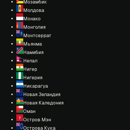
Мозамбик
Молдова
Монако
Монголия
Монтсеррат
Мьянма
Намибия
Непал
Нигер
Нигерия
Никарагуа
Новая Зеландия
Новая Каледония
Оман
Остров Мэн
Острова Кука