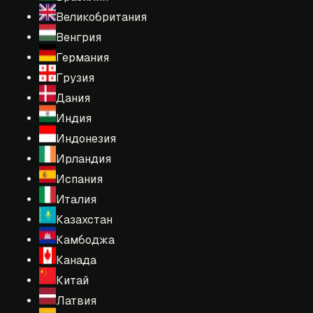
Великобритания
Венгрия
Германия
Грузия
Дания
Индия
Индонезия
Ирландия
Испания
Италия
Казахстан
Камбоджа
Канада
Китай
Латвия