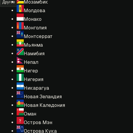
Мозамбик
Другое
Молдова
Монако
Монголия
Монтсеррат
Мьянма
Намибия
Непал
Нигер
Нигерия
Никарагуа
Новая Зеландия
Новая Каледония
Оман
Остров Мэн
Острова Кука