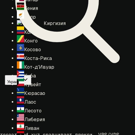
Кения
Кипр
Киргизия
Колумбия
Конго
Косово
Коста-Рика
Кот-д'Ивуар
Куба
Украина
Кувейт
Кюрасао
Лаос
Лесото
Либерия
Ливан
researched.xyz сравнивает прокси, VPS/VDS,