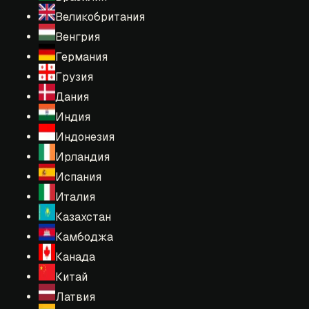
Великобритания
Венгрия
Германия
Грузия
Дания
Индия
Индонезия
Ирландия
Испания
Италия
Казахстан
Камбоджа
Канада
Китай
Латвия