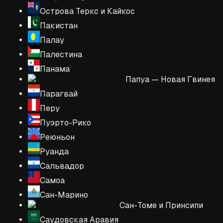
Острова Теркс и Кайкос
Пакистан
Палау
Палестина
Панама
Папуа — Новая Гвинея
Парагвай
Перу
Пуэрто-Рико
Реюньон
Руанда
Сальвадор
Самоа
Сан-Марино
Сан-Томе и Принсипи
Саудовская Аравия