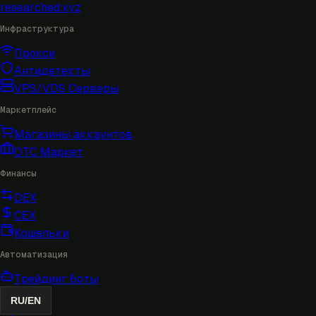
researched
.xyz
Инфраструктура
Прокси
Антидетекты
VPS/VDS Серверы
Маркетплейс
Магазины аккаунтов
OTC Маркет
Финансы
DEX
CEX
Кошельки
Автоматизация
Трейдинг боты
RU
/
EN