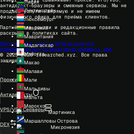
Ливия
антидетект-браузеры и смежные сервисы. Мы не
Лихтенштейн
продаём услуги напрямую и не имеем
физического офиса для приёма клиентов.
Люксембург
Партнёрские ссылки и редакционные правила
Маврикий
раскрыты в политиках сайта.
Мавритания
Партнёрская политика
Редакционная
Мадагаскар
политика
Контакты
researchedxyz@gmail.com
Майотта
© 2025-2026 researched.xyz.
Все права
защищены.
Макао
Малави
Прокси
Мали
Мальдивы
Антидетекты
Мальта
Марокко
VPS/VDS Серверы
Мартиника
Маршалловы Острова
DEX
Микронезия