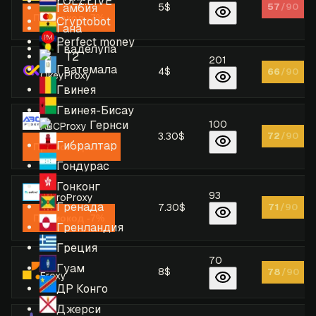
LOLZ.LIVE
Гамбия
5$
57
/90
Промокод -7%
Cryptobot
Гана
Perfect money
Гваделупа
T2
201
Гватемала
4$
66
/90
OkeyProxy
Гвинея
Гвинея-Бисау
Гернси
100
ABCProxy
3.30$
72
/90
Гибралтар
Промокод -10%
Гондурас
Гонконг
93
AstroProxy
Гренада
7.30$
71
/90
Промокод -7%
Гренландия
Греция
70
Гуам
8$
78
/90
Froxy
ДР Конго
Джерси