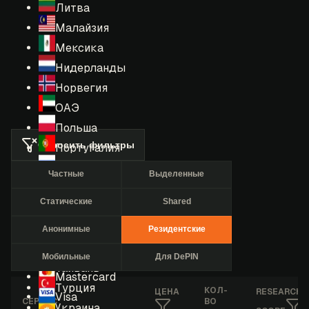
Литва
Малайзия
Мексика
Нидерланды
Норвегия
ОАЭ
Польша
Сбросить фильтры
Португалия
Россия
Частные
Выделенные
Румыния
Статические
Shared
США
Сингапур
Анонимные
Резидентские
Таиланд
Мобильные
Для DePIN
Тайвань
Mastercard
Турция
КОЛ-
ЦЕНА
RESEARCHE
Visa
СЕРВИС
ВО
Украина