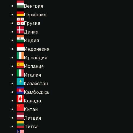
Венгрия
Германия
Грузия
Дания
Индия
Индонезия
Ирландия
Испания
Италия
Казахстан
Камбоджа
Канада
Китай
Латвия
Литва