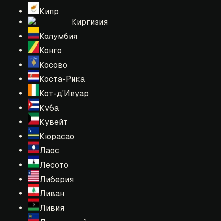
Кипр
Киргизия
Колумбия
Конго
Косово
Коста-Рика
Кот-д'Ивуар
Куба
Кувейт
Кюрасао
Лаос
Лесото
Либерия
Ливан
Ливия