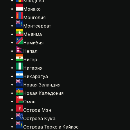
Молдова
Монако
Монголия
Монтсеррат
Мьянма
Намибия
Непал
Нигер
Нигерия
Никарагуа
Новая Зеландия
Новая Каледония
Оман
Остров Мэн
Острова Кука
Острова Теркс и Кайкос