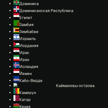
Доминика
Доминиканская Республика
Египет
Замбия
Зимбабве
Израиль
Иордания
Ирак
Иран
Исландия
Йемен
Кабо-Верде
Каймановы острова
Камерун
Катар
Кения