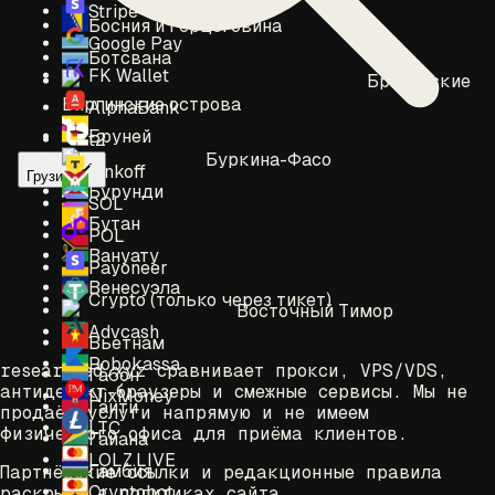
Stripe
Босния и Герцеговина
Google Pay
Ботсвана
FK Wallet
Британские
Виргинские острова
AlphaBank
Бруней
t2
Буркина-Фасо
Tinkoff
Грузия
Бурунди
SOL
Бутан
POL
Вануату
Payoneer
Венесуэла
Crypto (только через тикет)
Восточный Тимор
Advcash
Вьетнам
Robokassa
researched.xyz сравнивает прокси, VPS/VDS,
Габон
антидетект-браузеры и смежные сервисы. Мы не
NixMoney
Гаити
продаём услуги напрямую и не имеем
LTC
физического офиса для приёма клиентов.
Гайана
LOLZ.LIVE
Гамбия
Партнёрские ссылки и редакционные правила
Cryptobot
раскрыты в политиках сайта.