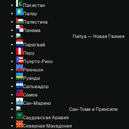
Пакистан
Палау
Палестина
Панама
Папуа — Новая Гвинея
Парагвай
Перу
Пуэрто-Рико
Реюньон
Руанда
Сальвадор
Самоа
Сан-Марино
Сан-Томе и Принсипи
Саудовская Аравия
Северная Македония