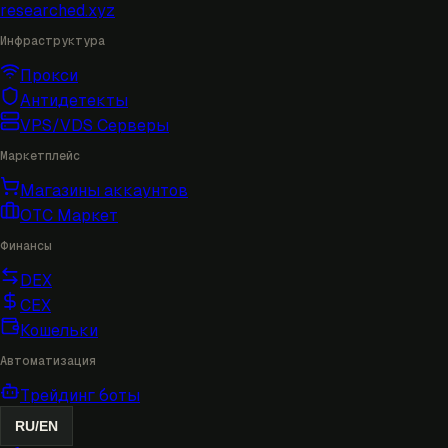
researched
.xyz
Инфраструктура
Прокси
Антидетекты
VPS/VDS Серверы
Маркетплейс
Магазины аккаунтов
OTC Маркет
Финансы
DEX
CEX
Кошельки
Автоматизация
Трейдинг боты
RU
/
EN