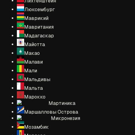
Лихтенштейн
Люксембург
Маврикий
Мавритания
Мадагаскар
Майотта
Макао
Малави
Мали
Мальдивы
Мальта
Марокко
Мартиника
Маршалловы Острова
Микронезия
Мозамбик