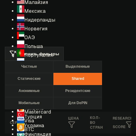
Малайзия
Мексика
Нидерланды
Норвегия
ОАЭ
Польша
Сбросить фильтры
Португалия
Россия
Частные
Выделенные
Румыния
Статические
Shared
США
Сингапур
Анонимные
Резидентские
Таиланд
Мобильные
Для DePIN
Тайвань
Mastercard
Турция
КОЛ-
ЦЕНА
RESEARCHE
Visa
СЕРВИС
ВО
Украина
SCORE
СТРАН
BTC
Финляндия