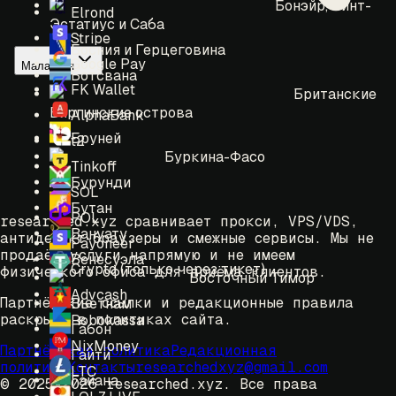
Бонэйр, Синт-
Elrond
Эстатиус и Саба
Stripe
Босния и Герцеговина
Google Pay
Малайзия
Ботсвана
FK Wallet
Британские
Виргинские острова
AlphaBank
Бруней
t2
Буркина-Фасо
Tinkoff
Бурунди
SOL
Бутан
POL
researched.xyz сравнивает прокси, VPS/VDS,
Вануату
антидетект-браузеры и смежные сервисы. Мы не
Payoneer
продаём услуги напрямую и не имеем
Венесуэла
Crypto (только через тикет)
физического офиса для приёма клиентов.
Восточный Тимор
Advcash
Партнёрские ссылки и редакционные правила
Вьетнам
раскрыты в политиках сайта.
Robokassa
Габон
NixMoney
Партнёрская политика
Редакционная
Гаити
политика
Контакты
researchedxyz@gmail.com
LTC
Гайана
© 2025-2026 researched.xyz.
Все права