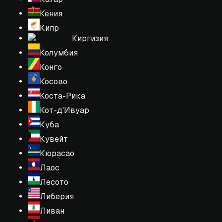
Кения
Кипр
Киргизия
Колумбия
Конго
Косово
Коста-Рика
Кот-д'Ивуар
Куба
Кувейт
Кюрасао
Лаос
Лесото
Либерия
Ливан