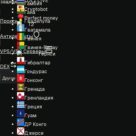
LOLZ.LIVE
защищены.
Гамбия
Cryptobot
Гана
Perfect money
Гваделупа
Прокси
T2
Гватемала
Антидетекты
Гвинея
Гвинея-Бисау
VPS/VDS Серверы
Гернси
Гибралтар
DEX
Гондурас
Другое
Гонконг
Гренада
Гренландия
Греция
Гуам
ДР Конго
Джерси