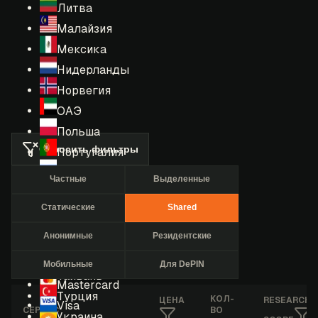
Литва
Малайзия
Мексика
Нидерланды
Норвегия
ОАЭ
Польша
Сбросить фильтры
Португалия
Россия
Частные
Выделенные
Румыния
Статические
Shared
США
Сингапур
Анонимные
Резидентские
Таиланд
Мобильные
Для DePIN
Тайвань
Mastercard
Турция
КОЛ-
ЦЕНА
RESEARCHE
Visa
СЕРВИС
ВО
Украина