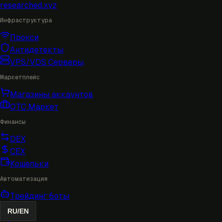
researched
.xyz
Инфраструктура
Прокси
Антидетекты
VPS/VDS Серверы
Маркетплейс
Магазины аккаунтов
OTC Маркет
Финансы
DEX
CEX
Кошельки
Автоматизация
Трейдинг боты
RU
/
EN