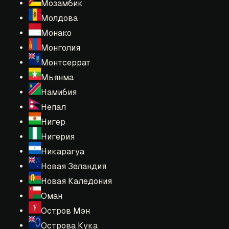
Мозамбик
Молдова
Монако
Монголия
Монтсеррат
Мьянма
Намибия
Непал
Нигер
Нигерия
Никарагуа
Новая Зеландия
Новая Каледония
Оман
Остров Мэн
Острова Кука