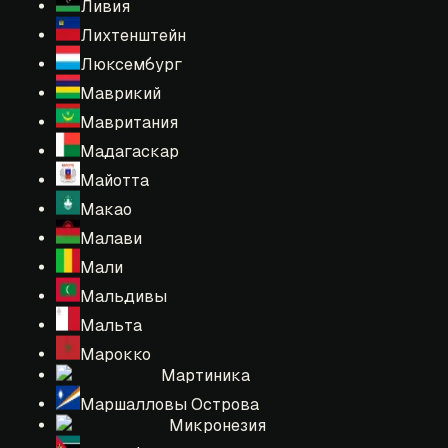
Ливия
Лихтенштейн
Люксембург
Маврикий
Мавритания
Мадагаскар
Майотта
Макао
Малави
Мали
Мальдивы
Мальта
Марокко
Мартиника
Маршалловы Острова
Микронезия