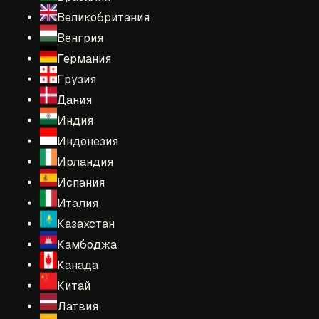
Великобритания
Венгрия
Германия
Грузия
Дания
Индия
Индонезия
Ирландия
Испания
Италия
Казахстан
Камбоджа
Канада
Китай
Латвия