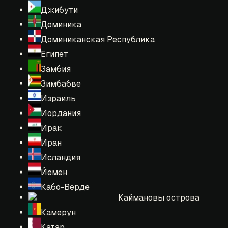
Джибути
Доминика
Доминиканская Республика
Египет
Замбия
Зимбабве
Израиль
Иордания
Ирак
Иран
Исландия
Йемен
Кабо-Верде
Каймановы острова
Камерун
Катар