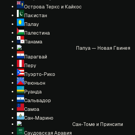
Острова Теркс и Кайкос
Пакистан
Палау
Палестина
Панама
Папуа — Новая Гвинея
Парагвай
Перу
Пуэрто-Рико
Реюньон
Руанда
Сальвадор
Самоа
Сан-Марино
Сан-Томе и Принсипи
Саудовская Аравия