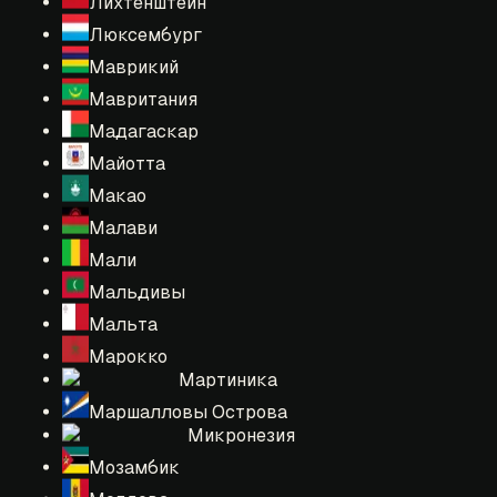
Лихтенштейн
Люксембург
Маврикий
Мавритания
Мадагаскар
Майотта
Макао
Малави
Мали
Мальдивы
Мальта
Марокко
Мартиника
Маршалловы Острова
Микронезия
Мозамбик