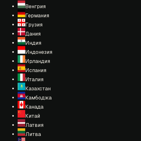
Венгрия
Германия
Грузия
Дания
Индия
Индонезия
Ирландия
Испания
Италия
Казахстан
Камбоджа
Канада
Китай
Латвия
Литва