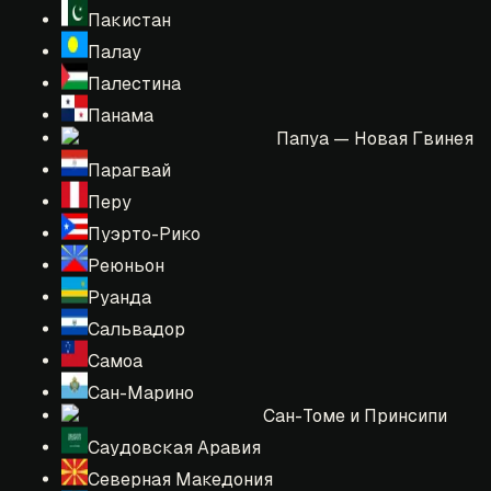
Пакистан
Палау
Палестина
Панама
Папуа — Новая Гвинея
Парагвай
Перу
Пуэрто-Рико
Реюньон
Руанда
Сальвадор
Самоа
Сан-Марино
Сан-Томе и Принсипи
Саудовская Аравия
Северная Македония