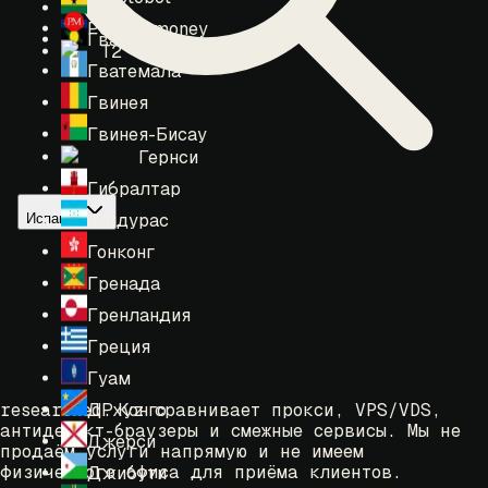
Гана
Perfect money
Гваделупа
T2
Гватемала
Гвинея
Гвинея-Бисау
Гернси
Гибралтар
Гондурас
Испания
Гонконг
Гренада
Гренландия
Греция
Гуам
ДР Конго
researched.xyz сравнивает прокси, VPS/VDS,
антидетект-браузеры и смежные сервисы. Мы не
Джерси
продаём услуги напрямую и не имеем
физического офиса для приёма клиентов.
Джибути