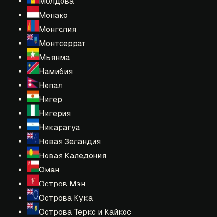
Молдова
Монако
Монголия
Монтсеррат
Мьянма
Намибия
Непал
Нигер
Нигерия
Никарагуа
Новая Зеландия
Новая Каледония
Оман
Остров Мэн
Острова Кука
Острова Теркс и Кайкос