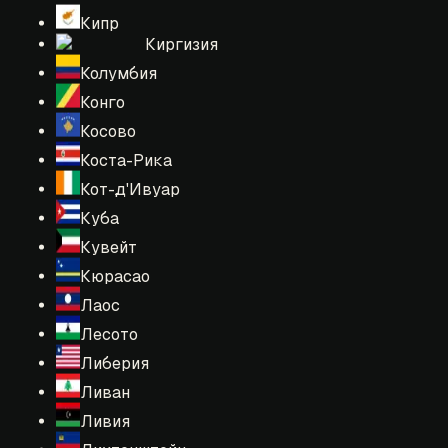
Кипр
Киргизия
Колумбия
Конго
Косово
Коста-Рика
Кот-д'Ивуар
Куба
Кувейт
Кюрасао
Лаос
Лесото
Либерия
Ливан
Ливия