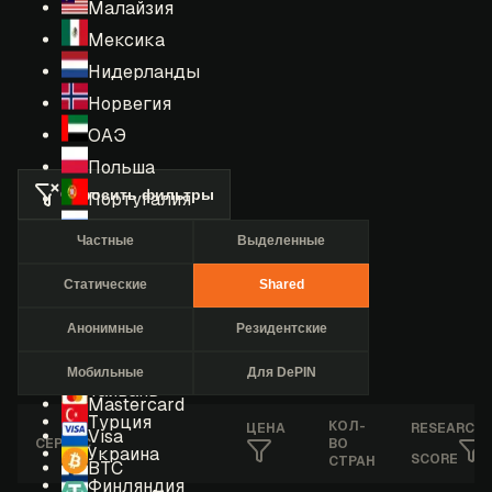
Малайзия
Мексика
Нидерланды
Норвегия
ОАЭ
Польша
Сбросить фильтры
Португалия
Россия
Частные
Выделенные
Румыния
Статические
Shared
США
Сингапур
Анонимные
Резидентские
Таиланд
Мобильные
Для DePIN
Тайвань
Mastercard
Турция
КОЛ-
ЦЕНА
RESEARCH
Visa
СЕРВИС
ВО
Украина
SCORE
СТРАН
BTC
Финляндия