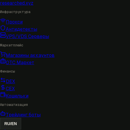
researched
.xyz
Инфраструктура
Прокси
Антидетекты
VPS/VDS Серверы
Маркетплейс
Магазины аккаунтов
OTC Маркет
Финансы
DEX
CEX
Кошельки
Автоматизация
Трейдинг боты
RU
/
EN