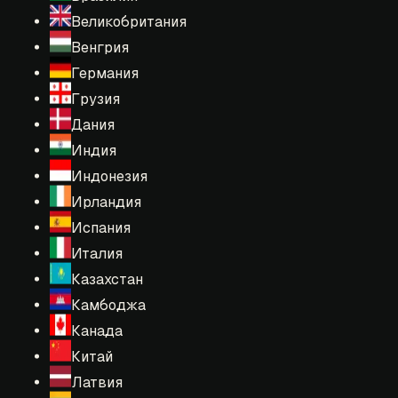
Великобритания
Венгрия
Германия
Грузия
Дания
Индия
Индонезия
Ирландия
Испания
Италия
Казахстан
Камбоджа
Канада
Китай
Латвия