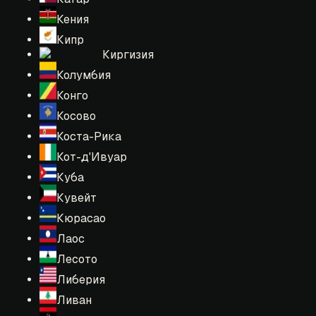
Кения
Кипр
Киргизия
Колумбия
Конго
Косово
Коста-Рика
Кот-д'Ивуар
Куба
Кувейт
Кюрасао
Лаос
Лесото
Либерия
Ливан