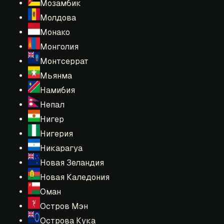
Мозамбик
Молдова
Монако
Монголия
Монтсеррат
Мьянма
Намибия
Непал
Нигер
Нигерия
Никарагуа
Новая Зеландия
Новая Каледония
Оман
Остров Мэн
Острова Кука