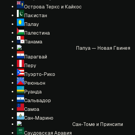
Острова Теркс и Кайкос
Пакистан
Палау
Палестина
Панама
Папуа — Новая Гвинея
Парагвай
Перу
Пуэрто-Рико
Реюньон
Руанда
Сальвадор
Самоа
Сан-Марино
Сан-Томе и Принсипи
Саудовская Аравия