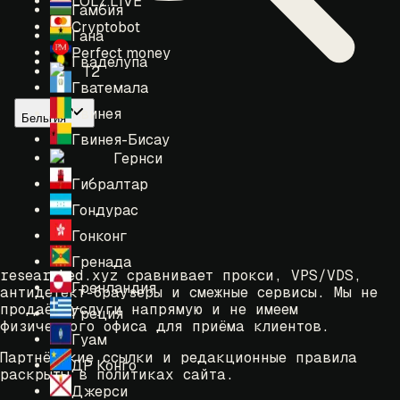
LOLZ.LIVE
Гамбия
Cryptobot
Гана
Perfect money
Гваделупа
T2
Гватемала
Гвинея
Бельгия
Гвинея-Бисау
Гернси
Гибралтар
Гондурас
Гонконг
Гренада
researched.xyz сравнивает прокси, VPS/VDS,
Гренландия
антидетект-браузеры и смежные сервисы. Мы не
продаём услуги напрямую и не имеем
Греция
физического офиса для приёма клиентов.
Гуам
Партнёрские ссылки и редакционные правила
ДР Конго
раскрыты в политиках сайта.
Джерси