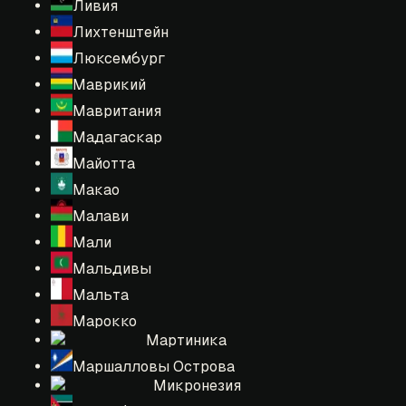
Ливия
Лихтенштейн
Люксембург
Маврикий
Мавритания
Мадагаскар
Майотта
Макао
Малави
Мали
Мальдивы
Мальта
Марокко
Мартиника
Маршалловы Острова
Микронезия