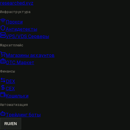
researched
.xyz
Инфраструктура
Прокси
Антидетекты
VPS/VDS Серверы
Маркетплейс
Магазины аккаунтов
OTC Маркет
Финансы
DEX
CEX
Кошельки
Автоматизация
Трейдинг боты
RU
/
EN