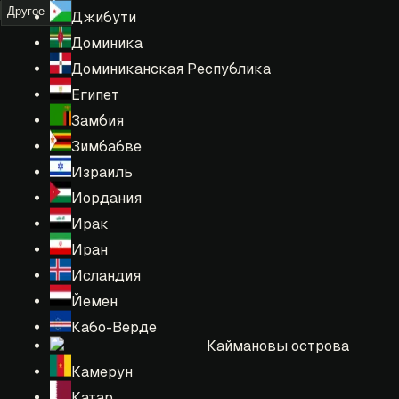
Другое
Джибути
Доминика
Доминиканская Республика
Египет
Замбия
Зимбабве
Израиль
Иордания
Ирак
Иран
Исландия
Йемен
Кабо-Верде
Каймановы острова
Камерун
Катар