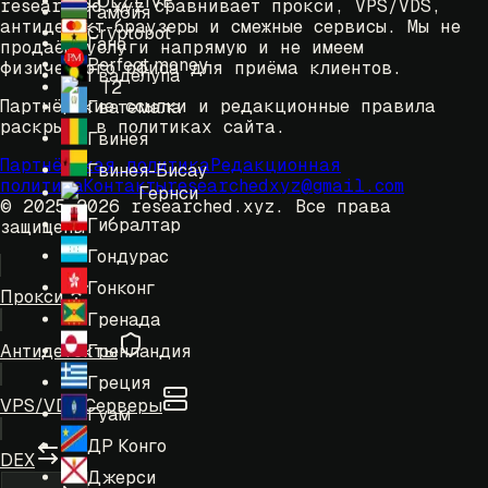
LOLZ.LIVE
researched.xyz сравнивает прокси, VPS/VDS,
Гамбия
антидетект-браузеры и смежные сервисы. Мы не
Cryptobot
Гана
продаём услуги напрямую и не имеем
Perfect money
физического офиса для приёма клиентов.
Гваделупа
T2
Партнёрские ссылки и редакционные правила
Гватемала
раскрыты в политиках сайта.
Гвинея
Партнёрская политика
Редакционная
Гвинея-Бисау
политика
Контакты
researchedxyz@gmail.com
Гернси
© 2025-2026 researched.xyz.
Все права
Гибралтар
защищены.
Гондурас
Гонконг
Прокси
Гренада
Гренландия
Антидетекты
Греция
VPS/VDS Серверы
Гуам
ДР Конго
DEX
Джерси