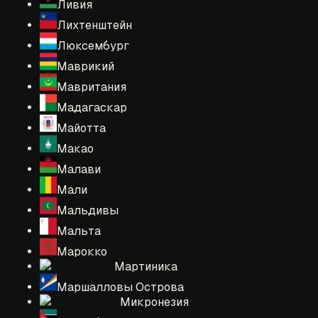
Ливия
Лихтенштейн
Люксембург
Маврикий
Мавритания
Мадагаскар
Майотта
Макао
Малави
Мали
Мальдивы
Мальта
Марокко
Мартиника
Маршалловы Острова
Микронезия