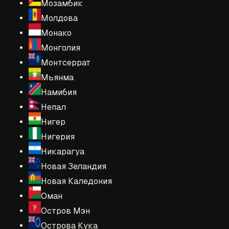
Мозамбик
Молдова
Монако
Монголия
Монтсеррат
Мьянма
Намибия
Непал
Нигер
Нигерия
Никарагуа
Новая Зеландия
Новая Каледония
Оман
Остров Мэн
Острова Кука