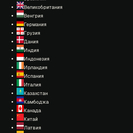
Великобритания
Венгрия
Германия
Грузия
Дания
Индия
Индонезия
Ирландия
Испания
Италия
Казахстан
Камбоджа
Канада
Китай
Латвия