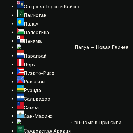
Острова Теркс и Кайкос
Пакистан
Палау
Палестина
Панама
Папуа — Новая Гвинея
Парагвай
Перу
Пуэрто-Рико
Реюньон
Руанда
Сальвадор
Самоа
Сан-Марино
Сан-Томе и Принсипи
Саудовская Аравия