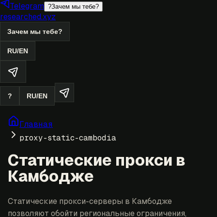
Telegram
?
Зачем мы тебе?
researched.xyz
Зачем мы тебе?
RU
/
EN
?
RU
/
EN
Главная
proxy-static-cambodia
Статические прокси в
Камбодже
Статические прокси-серверы в Камбодже
позволяют обойти региональные ограничения,