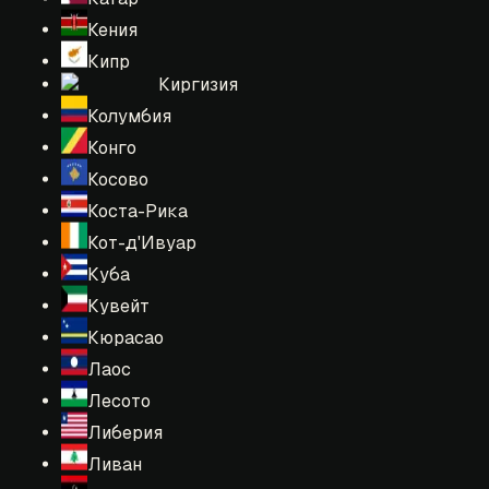
Кения
Кипр
Киргизия
Колумбия
Конго
Косово
Коста-Рика
Кот-д'Ивуар
Куба
Кувейт
Кюрасао
Лаос
Лесото
Либерия
Ливан