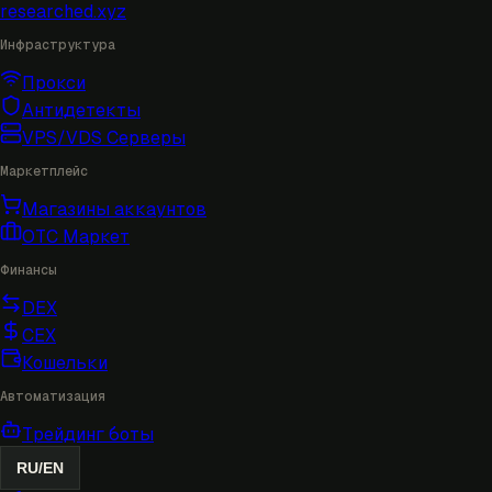
researched
.xyz
Инфраструктура
Прокси
Антидетекты
VPS/VDS Серверы
Маркетплейс
Магазины аккаунтов
OTC Маркет
Финансы
DEX
CEX
Кошельки
Автоматизация
Трейдинг боты
RU
/
EN