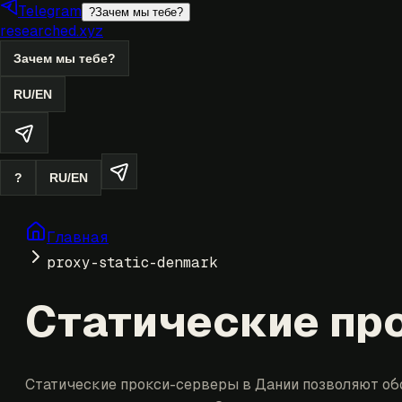
Telegram
?
Зачем мы тебе?
researched.xyz
Зачем мы тебе?
RU
/
EN
?
RU
/
EN
Главная
proxy-static-denmark
Статические пр
Статические прокси-серверы в Дании позволяют об