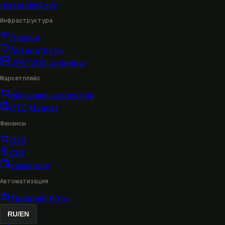
researched
.xyz
Инфраструктура
Прокси
Антидетекты
VPS/VDS Серверы
Маркетплейс
Магазины аккаунтов
OTC Маркет
Финансы
DEX
CEX
Кошельки
Автоматизация
Трейдинг боты
RU
/
EN