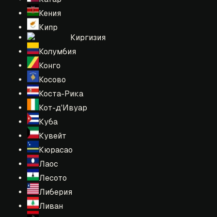
Кения
Кипр
Киргизия
Колумбия
Конго
Косово
Коста-Рика
Кот-д'Ивуар
Куба
Кувейт
Кюрасао
Лаос
Лесото
Либерия
Ливан