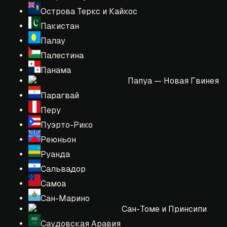
Острова Теркс и Кайкос
Пакистан
Палау
Палестина
Панама
Папуа — Новая Гвинея
Парагвай
Перу
Пуэрто-Рико
Реюньон
Руанда
Сальвадор
Самоа
Сан-Марино
Сан-Томе и Принсипи
Саудовская Аравия