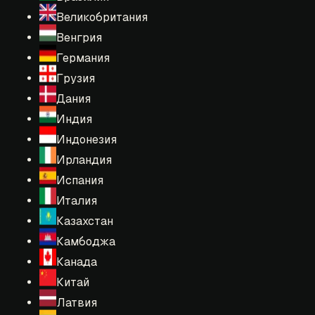
Великобритания
Венгрия
Германия
Грузия
Дания
Индия
Индонезия
Ирландия
Испания
Италия
Казахстан
Камбоджа
Канада
Китай
Латвия