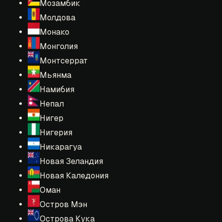
Мозамбик
Молдова
Монако
Монголия
Монтсеррат
Мьянма
Намибия
Непал
Нигер
Нигерия
Никарагуа
Новая Зеландия
Новая Каледония
Оман
Остров Мэн
Острова Кука