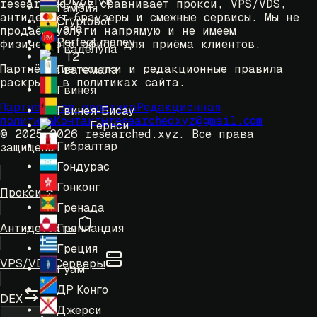
LOLZ.LIVE
researched.xyz сравнивает прокси, VPS/VDS,
Гамбия
антидетект-браузеры и смежные сервисы. Мы не
Cryptobot
Гана
продаём услуги напрямую и не имеем
Perfect money
физического офиса для приёма клиентов.
Гваделупа
T2
Партнёрские ссылки и редакционные правила
Гватемала
раскрыты в политиках сайта.
Гвинея
Партнёрская политика
Редакционная
Гвинея-Бисау
политика
Контакты
researchedxyz@gmail.com
Гернси
© 2025-2026 researched.xyz.
Все права
Гибралтар
защищены.
Гондурас
Гонконг
Прокси
Гренада
Гренландия
Антидетекты
Греция
VPS/VDS Серверы
Гуам
ДР Конго
DEX
Джерси