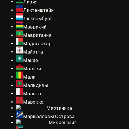
Ливия
Лихтенштейн
Люксембург
Маврикий
Мавритания
Мадагаскар
Майотта
Макао
Малави
Мали
Мальдивы
Мальта
Марокко
Мартиника
Маршалловы Острова
Микронезия