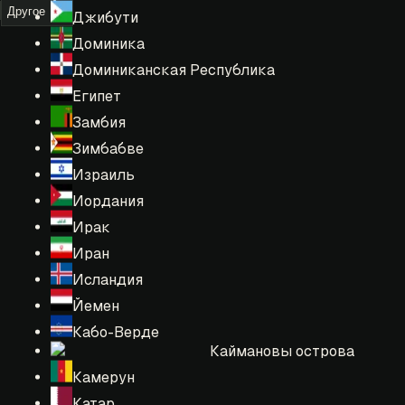
Другое
Джибути
Доминика
Доминиканская Республика
Египет
Замбия
Зимбабве
Израиль
Иордания
Ирак
Иран
Исландия
Йемен
Кабо-Верде
Каймановы острова
Камерун
Катар