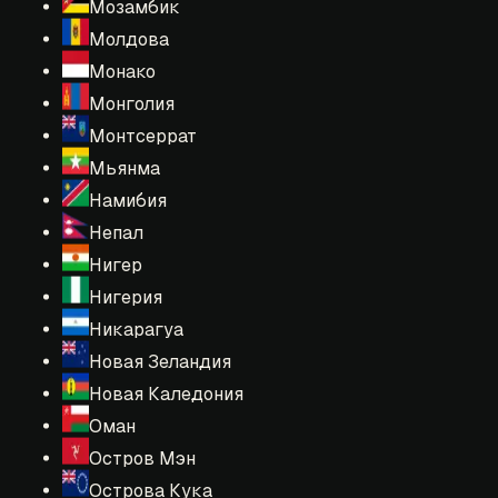
Мозамбик
Молдова
Монако
Монголия
Монтсеррат
Мьянма
Намибия
Непал
Нигер
Нигерия
Никарагуа
Новая Зеландия
Новая Каледония
Оман
Остров Мэн
Острова Кука