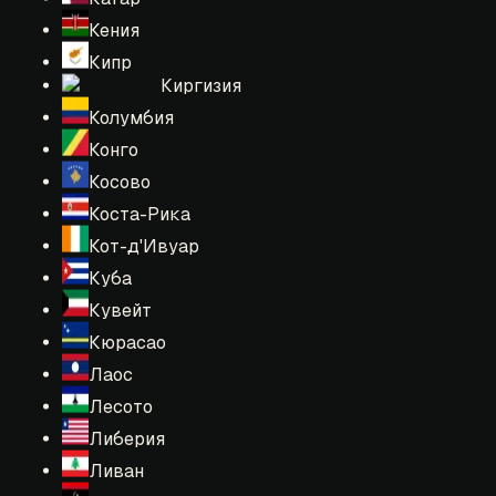
Кения
Кипр
Киргизия
Колумбия
Конго
Косово
Коста-Рика
Кот-д'Ивуар
Куба
Кувейт
Кюрасао
Лаос
Лесото
Либерия
Ливан