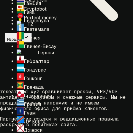
LOLZ.LIVE
Гамбия
Cryptobot
Гана
Perfect money
Гваделупа
T2
Гватемала
Гвинея
Израиль
Гвинея-Бисау
Гернси
Гибралтар
Гондурас
Гонконг
Гренада
researched.xyz сравнивает прокси, VPS/VDS,
Гренландия
антидетект-браузеры и смежные сервисы. Мы не
продаём услуги напрямую и не имеем
Греция
физического офиса для приёма клиентов.
Гуам
Партнёрские ссылки и редакционные правила
ДР Конго
раскрыты в политиках сайта.
Джерси