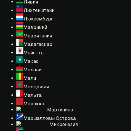
Ливия
Лихтенштейн
Люксембург
Маврикий
Мавритания
Мадагаскар
Майотта
Макао
Малави
Мали
Мальдивы
Мальта
Марокко
Мартиника
Маршалловы Острова
Микронезия