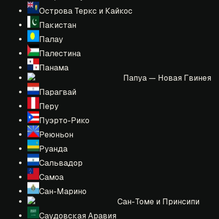
Острова Теркс и Кайкос
Пакистан
Палау
Палестина
Панама
Папуа — Новая Гвинея
Парагвай
Перу
Пуэрто-Рико
Реюньон
Руанда
Сальвадор
Самоа
Сан-Марино
Сан-Томе и Принсипи
Саудовская Аравия