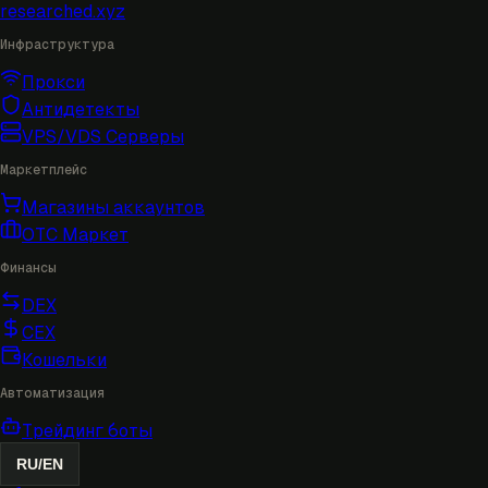
researched
.xyz
Инфраструктура
Прокси
Антидетекты
VPS/VDS Серверы
Маркетплейс
Магазины аккаунтов
OTC Маркет
Финансы
DEX
CEX
Кошельки
Автоматизация
Трейдинг боты
RU
/
EN