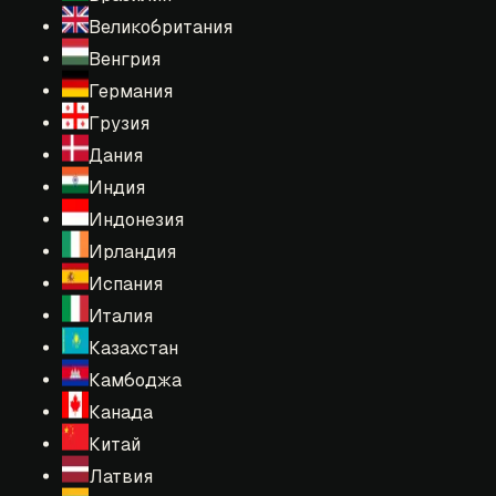
Великобритания
Венгрия
Германия
Грузия
Дания
Индия
Индонезия
Ирландия
Испания
Италия
Казахстан
Камбоджа
Канада
Китай
Латвия