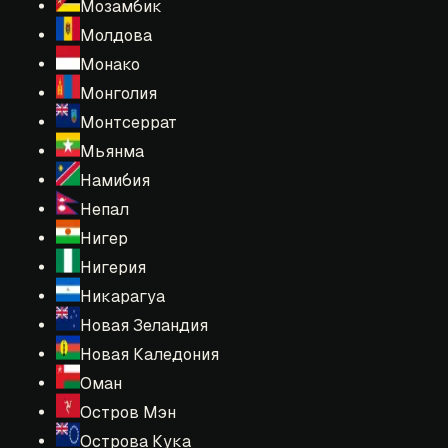
Мозамбик
Молдова
Монако
Монголия
Монтсеррат
Мьянма
Намибия
Непал
Нигер
Нигерия
Никарагуа
Новая Зеландия
Новая Каледония
Оман
Остров Мэн
Острова Кука