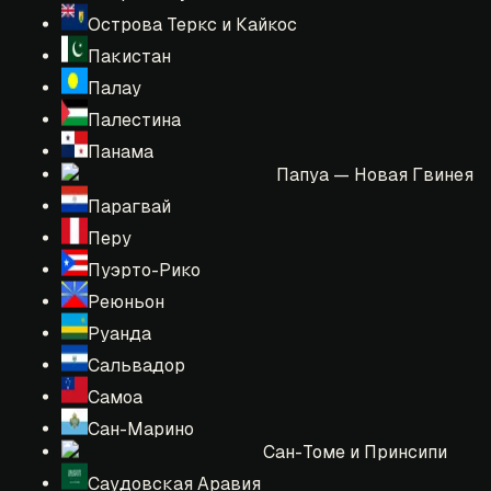
Острова Теркс и Кайкос
Пакистан
Палау
Палестина
Панама
Папуа — Новая Гвинея
Парагвай
Перу
Пуэрто-Рико
Реюньон
Руанда
Сальвадор
Самоа
Сан-Марино
Сан-Томе и Принсипи
Саудовская Аравия