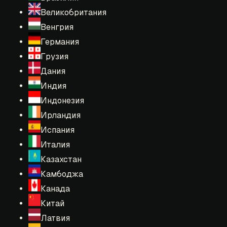
Великобритания
Венгрия
Германия
Грузия
Дания
Индия
Индонезия
Ирландия
Испания
Италия
Казахстан
Камбоджа
Канада
Китай
Латвия