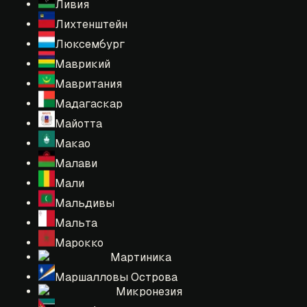
Ливия
Лихтенштейн
Люксембург
Маврикий
Мавритания
Мадагаскар
Майотта
Макао
Малави
Мали
Мальдивы
Мальта
Марокко
Мартиника
Маршалловы Острова
Микронезия