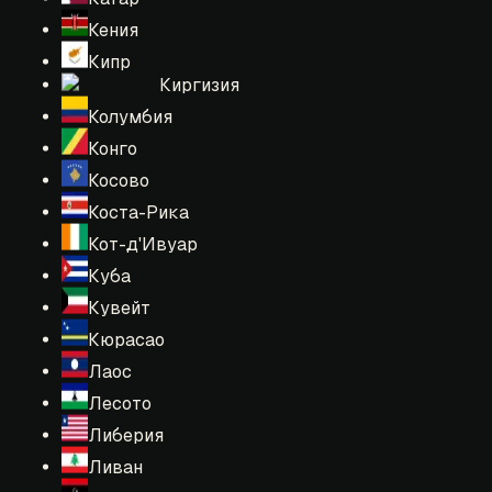
Кения
Кипр
Киргизия
Колумбия
Конго
Косово
Коста-Рика
Кот-д'Ивуар
Куба
Кувейт
Кюрасао
Лаос
Лесото
Либерия
Ливан