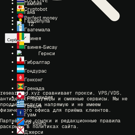
LOLZ.LIVE
Гамбия
Cryptobot
Гана
Perfect money
Гваделупа
T2
Гватемала
Гвинея
Сербия
Гвинея-Бисау
Гернси
Гибралтар
Гондурас
Гонконг
Гренада
researched.xyz сравнивает прокси, VPS/VDS,
Гренландия
антидетект-браузеры и смежные сервисы. Мы не
продаём услуги напрямую и не имеем
Греция
физического офиса для приёма клиентов.
Гуам
Партнёрские ссылки и редакционные правила
ДР Конго
раскрыты в политиках сайта.
Джерси