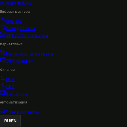
researched
.xyz
Инфраструктура
Прокси
Антидетекты
VPS/VDS Серверы
Маркетплейс
Магазины аккаунтов
OTC Маркет
Финансы
DEX
CEX
Кошельки
Автоматизация
Трейдинг боты
RU
/
EN