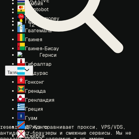
LOLZ.LIVE
Гамбия
Cryptobot
Гана
Perfect money
Гваделупа
T2
Гватемала
Гвинея
Гвинея-Бисау
Гернси
Гибралтар
Гондурас
Таиланд
Гонконг
Гренада
Гренландия
Греция
Гуам
ДР Конго
researched.xyz сравнивает прокси, VPS/VDS,
антидетект-браузеры и смежные сервисы. Мы не
Джерси
продаём услуги напрямую и не имеем