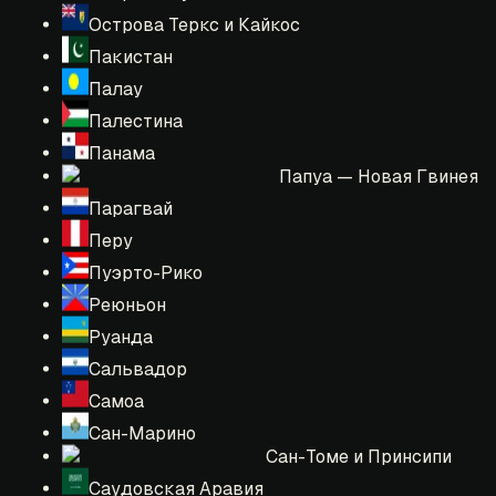
Острова Теркс и Кайкос
Пакистан
Палау
Палестина
Панама
Папуа — Новая Гвинея
Парагвай
Перу
Пуэрто-Рико
Реюньон
Руанда
Сальвадор
Самоа
Сан-Марино
Сан-Томе и Принсипи
Саудовская Аравия