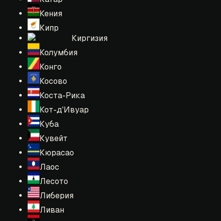
Кения
Кипр
Киргизия
Колумбия
Конго
Косово
Коста-Рика
Кот-д'Ивуар
Куба
Кувейт
Кюрасао
Лаос
Лесото
Либерия
Ливан