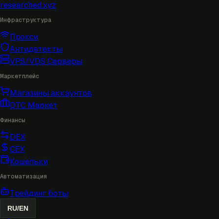
researched
.xyz
Инфраструктура
Прокси
Антидетекты
VPS/VDS Серверы
Маркетплейс
Магазины аккаунтов
OTC Маркет
Финансы
DEX
CEX
Кошельки
Автоматизация
Трейдинг боты
RU
/
EN