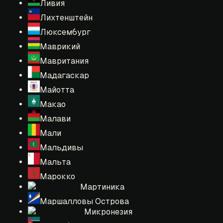
Ливия
Лихтенштейн
Люксембург
Маврикий
Мавритания
Мадагаскар
Майотта
Макао
Малави
Мали
Мальдивы
Мальта
Марокко
Мартиника
Маршалловы Острова
Микронезия