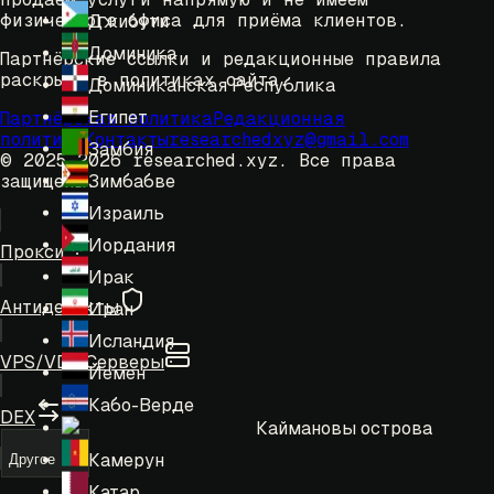
физического офиса для приёма клиентов.
Джибути
Доминика
Партнёрские ссылки и редакционные правила
раскрыты в политиках сайта.
Доминиканская Республика
Египет
Партнёрская политика
Редакционная
политика
Контакты
researchedxyz@gmail.com
Замбия
© 2025-2026 researched.xyz.
Все права
Зимбабве
защищены.
Израиль
Иордания
Прокси
Ирак
Антидетекты
Иран
Исландия
VPS/VDS Серверы
Йемен
Кабо-Верде
DEX
Каймановы острова
Камерун
Другое
Катар