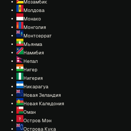
Мозамбик
Молдова
Монако
Монголия
Монтсеррат
Мьянма
Намибия
Непал
Нигер
Нигерия
Никарагуа
Новая Зеландия
Новая Каледония
Оман
Остров Мэн
Острова Кука