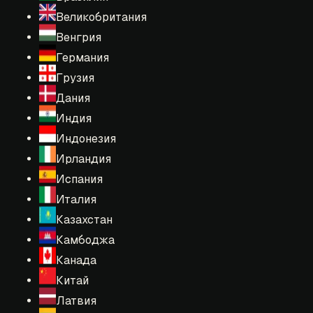
Великобритания
Венгрия
Германия
Грузия
Дания
Индия
Индонезия
Ирландия
Испания
Италия
Казахстан
Камбоджа
Канада
Китай
Латвия