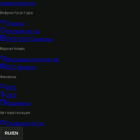
researched
.xyz
Инфраструктура
Прокси
Антидетекты
VPS/VDS Серверы
Маркетплейс
Магазины аккаунтов
OTC Маркет
Финансы
DEX
CEX
Кошельки
Автоматизация
Трейдинг боты
RU
/
EN