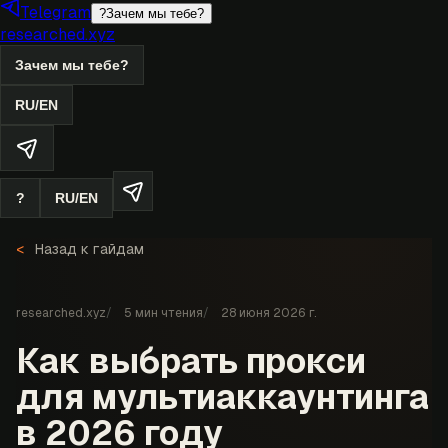
Telegram
?
Зачем мы тебе?
researched.xyz
Зачем мы тебе?
RU
/
EN
?
RU
/
EN
Назад к гайдам
researched.xyz
5
мин чтения
28 июня 2026 г.
Как выбрать прокси
для мультиаккаунтинга
в 2026 году